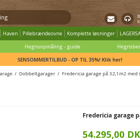
B
K
Haven
Pillebrændeovne
Komplette løsninger
LAGERS
Hegnsopmåling - guide
Hegnsbe
SENSOMMERTILBUD - OP TIL 35%! Klik her!
garage
/
Dobbeltgarager
/
Fredericia garage på 32,1m2 med
Fredericia garage 
54.295,00 D