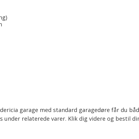
ng)
m
edericia garage med standard garagedøre får du båd
under relaterede varer. Klik dig videre og bestil di