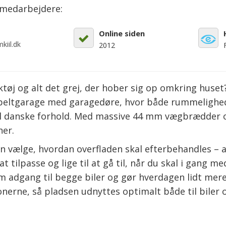
emedarbejdere:
Online siden
kiil.dk
2012
tøj og alt det grej, der hober sig op omkring huse
obbeltgarage med garagedøre, hvor både rummelighed
til danske forhold. Med massive 44 mm vægbrædder og
ner.
an vælge, hvordan overfladen skal efterbehandles –
t tilpasse og lige til at gå til, når du skal i gang 
 adgang til begge biler og gør hverdagen lidt mere
rne, så pladsen udnyttes optimalt både til biler 