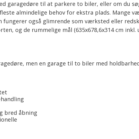
garagedøre til at parkere to biler, eller om du søg
leste almindelige behov for ekstra plads. Mange væ
 fungerer også glimrende som værksted eller redsk
rten, og de rummelige mål (635x678,6x314 cm inkl. 
gedøre, men en garage til to biler med holdbarhed, f
tet
ehandling
og bred åbning
ionelle