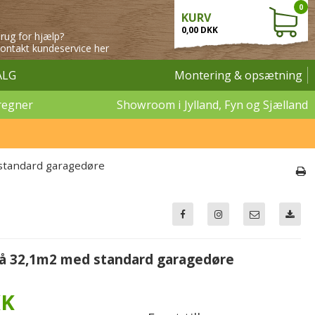
0
KURV
0,00 DKK
rug for hjælp?
ontakt kundeservice her
ALG
Montering & opsætning
regner
Showroom i Jylland, Fyn og Sjælland
 standard garagedøre
på 32,1m2 med standard garagedøre
KK