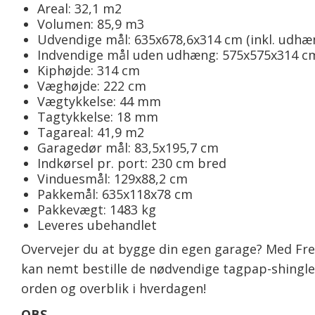
Areal: 32,1 m2
Volumen: 85,9 m3
Udvendige mål: 635x678,6x314 cm (inkl. udhæ
Indvendige mål uden udhæng: 575x575x314 c
Kiphøjde: 314 cm
Væghøjde: 222 cm
Vægtykkelse: 44 mm
Tagtykkelse: 18 mm
Tagareal: 41,9 m2
Garagedør mål: 83,5x195,7 cm
Indkørsel pr. port: 230 cm bred
Vinduesmål: 129x88,2 cm
Pakkemål: 635x118x78 cm
Pakkevægt: 1483 kg
Leveres ubehandlet
Overvejer du at bygge din egen garage? Med Fr
kan nemt bestille de nødvendige tagpap-shingles 
orden og overblik i hverdagen!
OBS