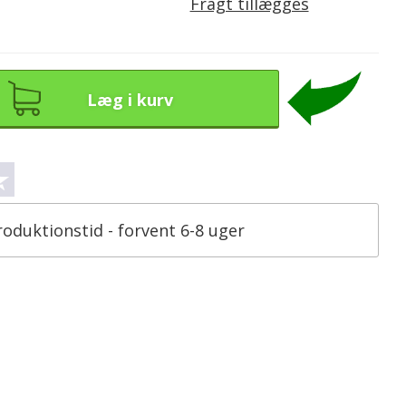
Fragt tillægges
Læg i kurv
roduktionstid - forvent 6-8 uger