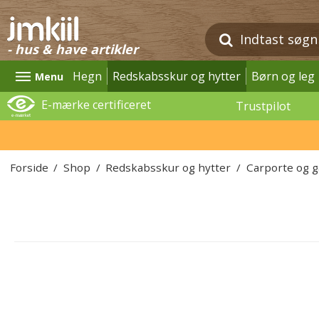
- hus & have artikler
Hegn
Redskabsskur og hytter
Børn og leg
Menu
E-mærke certificeret
Trustpilot
Forside
/
Shop
/
Redskabsskur og hytter
/
Carporte og 