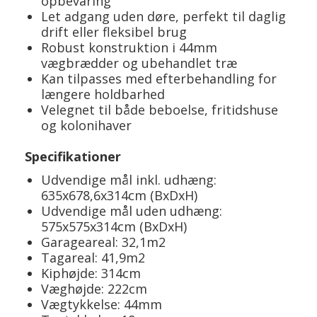
opbevaring
Let adgang uden døre, perfekt til daglig
drift eller fleksibel brug
Robust konstruktion i 44mm
vægbrædder og ubehandlet træ
Kan tilpasses med efterbehandling for
længere holdbarhed
Velegnet til både beboelse, fritidshuse
og kolonihaver
Specifikationer
Udvendige mål inkl. udhæng:
635x678,6x314cm (BxDxH)
Udvendige mål uden udhæng:
575x575x314cm (BxDxH)
Garageareal: 32,1m2
Tagareal: 41,9m2
Kiphøjde: 314cm
Væghøjde: 222cm
Vægtykkelse: 44mm