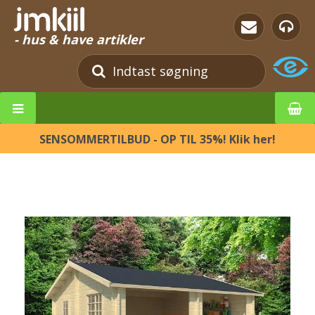
- hus & have artikler
SENSOMMERTILBUD - OP TIL 35%! Klik her!