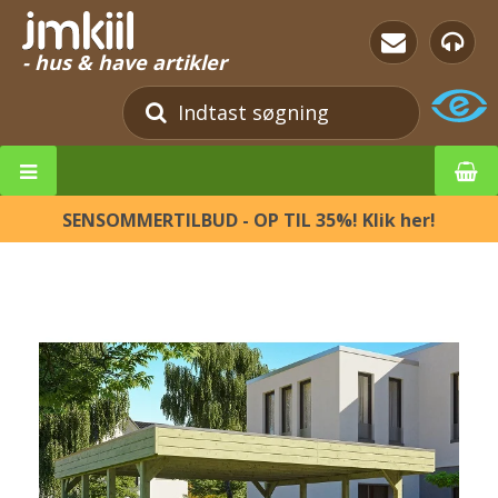
- hus & have artikler
SENSOMMERTILBUD - OP TIL 35%! Klik her!