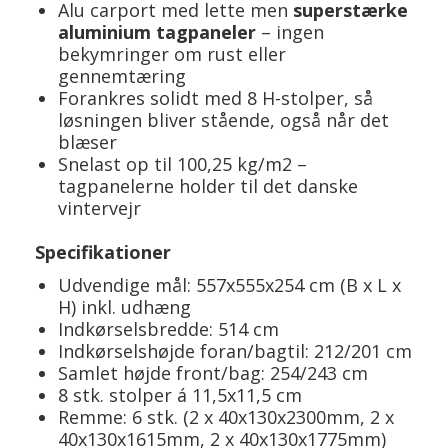
Alu carport med lette men
superstærke
aluminium tagpaneler
– ingen
bekymringer om rust eller
gennemtæring
Forankres solidt med 8 H-stolper, så
løsningen bliver stående, også når det
blæser
Snelast op til 100,25 kg/m2 –
tagpanelerne holder til det danske
vintervejr
Specifikationer
Udvendige mål: 557x555x254 cm (B x L x
H) inkl. udhæng
Indkørselsbredde: 514 cm
Indkørselshøjde foran/bagtil: 212/201 cm
Samlet højde front/bag: 254/243 cm
8 stk. stolper á 11,5x11,5 cm
Remme: 6 stk. (2 x 40x130x2300mm, 2 x
40x130x1615mm, 2 x 40x130x1775mm)