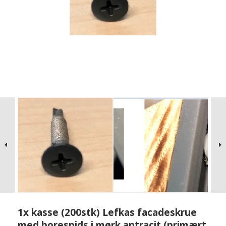
1x kasse (200stk) Lefkas facadeskrue
med borespids i mørk antracit (primært