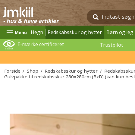
- hus & have artikler
Hegn
Redskabsskur og hytter
Børn og leg
Menu
E-mærke certificeret
Trustpilot
Forside
/
Shop
/
Redskabsskur og hytter
/
Redskabssku
Gulvpakke til redskabsskur 280x280cm (BxD) (kan kun bes