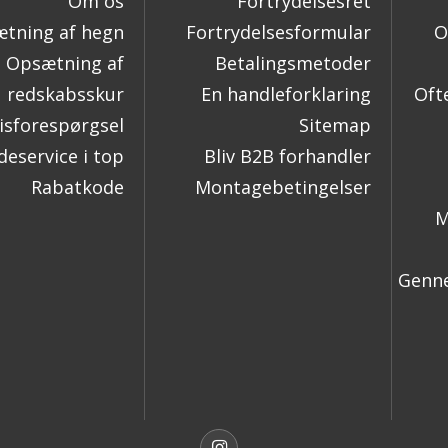
Om os
Fortrydelsesret
tning af hegn
Fortrydelsesformular
O
Opsætning af
Betalingsmetoder
redskabsskur
En handleforklaring
Oft
isforespørgsel
Sitemap
eservice i top
Bliv B2B forhandler
Rabatkode
Montagebetingelser
M
Genne