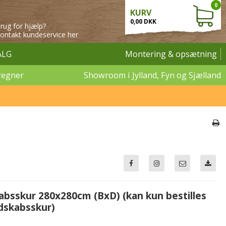
0
KURV
0,00 DKK
rug for hjælp?
ontakt kundeservice her
ALG
Montering & opsætning
regner
Showroom i Jylland, Fyn og Sjælland
kabsskur 280x280cm (BxD) (kan kun bestilles
dskabsskur)