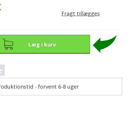
K
Fragt tillægges
Læg i kurv
roduktionstid - forvent 6-8 uger