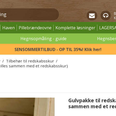
B
K
Haven
Pillebrændeovne
Komplette løsninger
LAGERS
Hegnsopmåling - guide
Hegnsbe
SENSOMMERTILBUD - OP TIL 35%! Klik her!
r
/
Tilbehør til redskabsskur
/
tilles sammen med et redskabsskur)
Gulvpakke til reds
sammen med et re