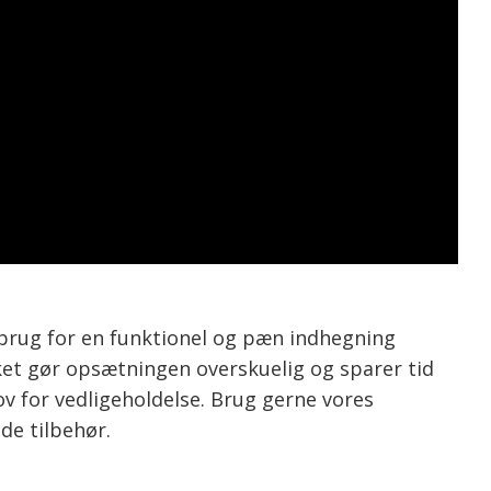
r brug for en funktionel og pæn indhegning
lket gør opsætningen overskuelig og sparer tid
v for vedligeholdelse. Brug gerne vores
de tilbehør.