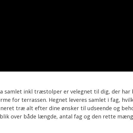
 samlet inkl træstolper er velegnet til dig, der ha
rme for terrassen. Hegnet leveres samlet i fag, hvi
ret træ alt efter dine ønsker til udseende og beho
lik over både længde, antal fag og den rette mæng