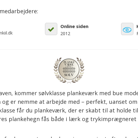
emedarbejdere:
Online siden
kiil.dk
2012
haven, kommer sølvklasse plankeværk med bue model Ca
 og er nemme at arbejde med – perfekt, uanset om du
sse får du plankeværk, der er skabt til at holde ti
Vores plankehegn fås både i lærk og trykimprægneret