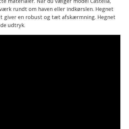
e materialer. Når du vælger model Castella,
værk rundt om haven eller indkørslen. Hegnet
et giver en robust og tæt afskærmning. Hegnet
nde udtryk.