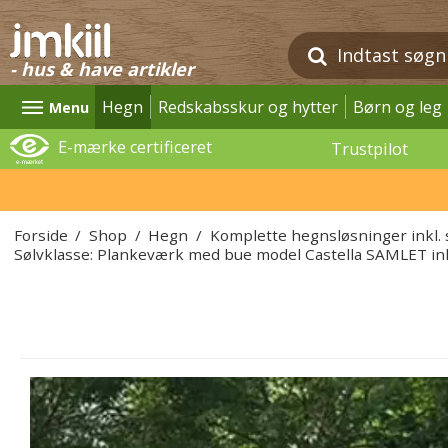
- hus & have artikler
Hegn
Redskabsskur og hytter
Børn og leg
Menu
E-mærke certificeret
Trustpilot
Forside
/
Shop
/
Hegn
/
Komplette hegnsløsninger inkl. 
Sølvklasse: Plankeværk med bue model Castella SAMLET inkl