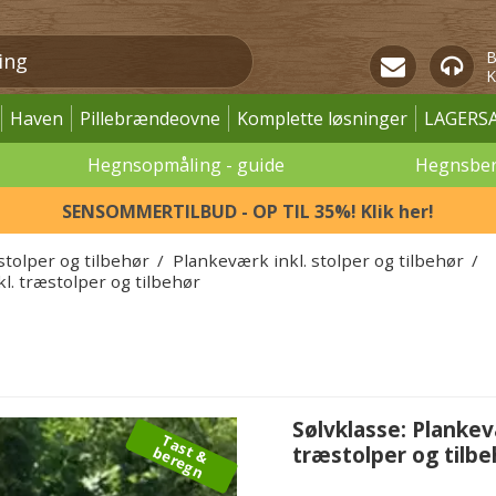
B
K
Haven
Pillebrændeovne
Komplette løsninger
LAGERS
Hegnsopmåling - guide
Hegnsbe
SENSOMMERTILBUD - OP TIL 35%! Klik her!
stolper og tilbehør
/
Plankeværk inkl. stolper og tilbehør
/
. træstolper og tilbehør
Sølvklasse: Planke
T
a
s
&
e
r
e
g
træstolper og tilbe
t
b
n