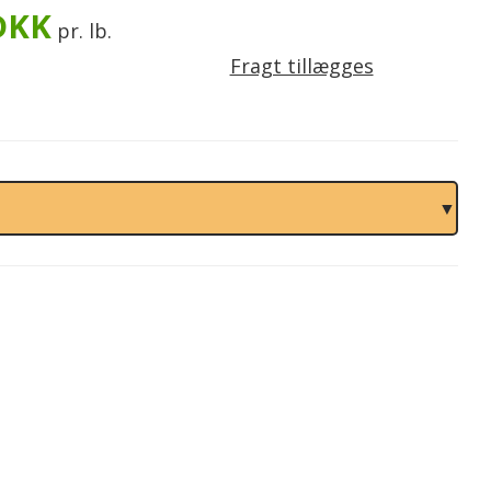
DKK
pr. lb.
Fragt tillægges