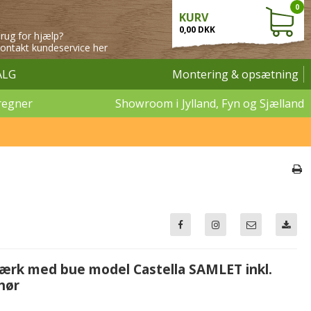
0
KURV
0,00 DKK
rug for hjælp?
ontakt kundeservice her
ALG
Montering & opsætning
regner
Showroom i Jylland, Fyn og Sjælland
værk med bue model Castella SAMLET inkl.
hør