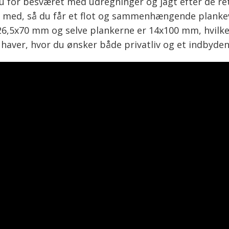
for besværet med udregninger og jagt efter de rett
ør med, så du får et flot og sammenhængende planke
 26,5x70 mm og selve plankerne er 14x100 mm, hvilk
 haver, hvor du ønsker både privatliv og et indbyde