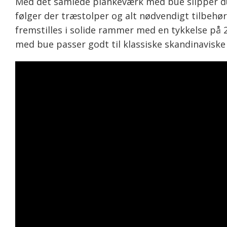
Med det samlede plankeværk med bue slipper du 
følger der træstolper og alt nødvendigt tilbeh
fremstilles i solide rammer med en tykkelse på
med bue passer godt til klassiske skandinaviske