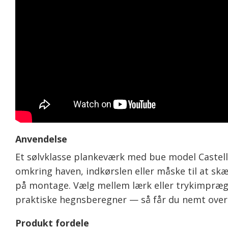
Anvendelse
Et sølvklasse plankeværk med bue model Castella
omkring haven, indkørslen eller måske til at skæ
på montage. Vælg mellem lærk eller trykimprægne
praktiske hegnsberegner — så får du nemt overb
Produkt fordele