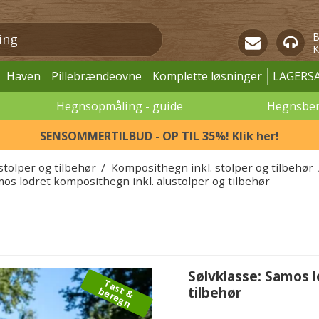
B
K
Haven
Pillebrændeovne
Komplette løsninger
LAGERS
Hegnsopmåling - guide
Hegnsbe
SENSOMMERTILBUD - OP TIL 35%! Klik her!
stolper og tilbehør
/
Komposithegn inkl. stolper og tilbehør
mos lodret komposithegn inkl. alustolper og tilbehør
Sølvklasse: Samos l
T
a
s
&
e
r
e
g
tilbehør
t
b
n