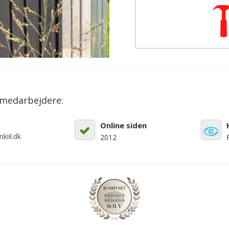
emedarbejdere:
Online siden
kiil.dk
2012