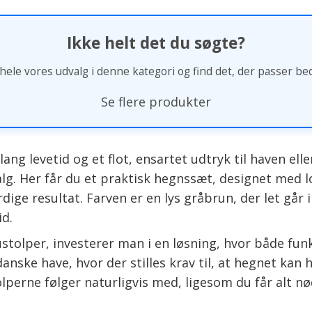
Ikke helt det du søgte?
ele vores udvalg i denne kategori og find det, der passer beds
Se flere produkter
ang levetid og et flot, ensartet udtryk til haven el
valg. Her får du et praktisk hegnssæt, designet med
rdige resultat. Farven er en lys gråbrun, der let g
id.
stolper, investerer man i en løsning, hvor både funk
nske have, hvor der stilles krav til, at hegnet kan h
olperne følger naturligvis med, ligesom du får alt n