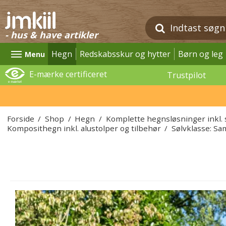
- hus & have artikler
Hegn
Redskabsskur og hytter
Børn og leg
Menu
E-mærke certificeret
Trustpilot
Forside
/
Shop
/
Hegn
/
Komplette hegnsløsninger inkl. 
Komposithegn inkl. alustolper og tilbehør
/
Sølvklasse: Sa