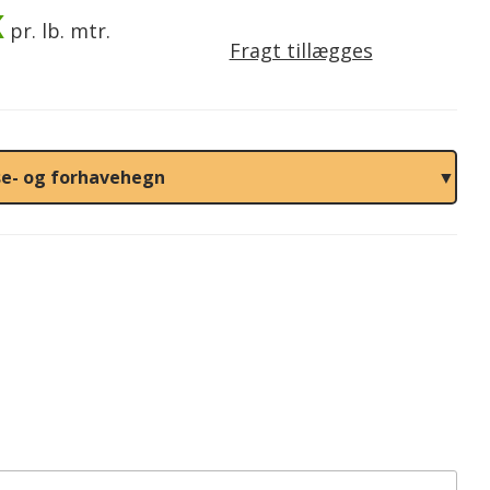
K
pr. lb. mtr.
Fragt tillægges
sse- og forhavehegn