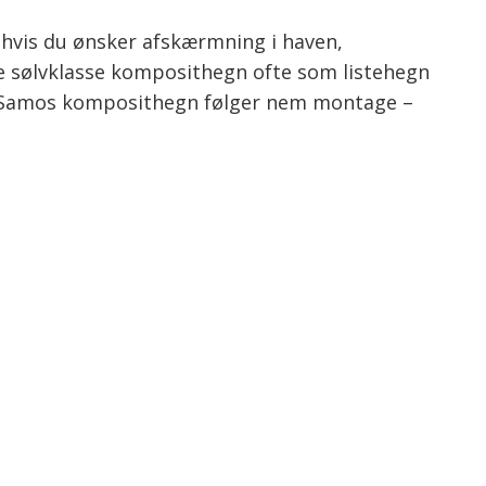
, hvis du ønsker afskærmning i haven,
e sølvklasse komposithegn ofte som listehegn
Med Samos komposithegn følger nem montage –