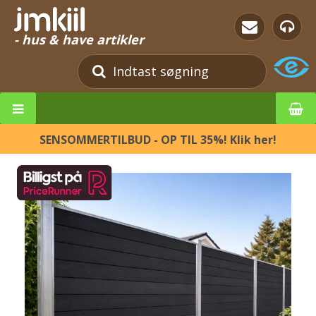
- hus & have artikler
SENSOMMERTILBUD - OP TIL 35%! Klik her!