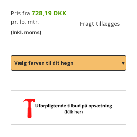
728,19 DKK
Pris fra
pr. lb. mtr.
Fragt tillægges
(Inkl. moms)
Vælg farven til dit hegn