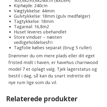
505,6x295,6x240cm (BxDxH)
Kiphøjde: 240cm
Vægtykkelse: 44mm
Gulvtykkelse: 18mm (gulv medfølger)
Tagtykkelse: 18mm
Tagareal: 16,8m2
Huset leveres ubehandlet
Store vinduer – næsten
vedligeholdelsesfri
Tagfolie købes separat (brug 5 ruller)
Drømmer du om mere plads eller dit eget
fristed midt i haven, er havehus charnwood
model 7 et oplagt valg. Tjek lagerstatus og
bestil i dag, så kan du snart indrette dit
nye rum lige som du vil.
Relaterede produkter