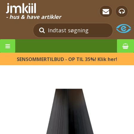
- hus & have artikler
SENSOMMERTILBUD - OP TIL 35%! Klik her!