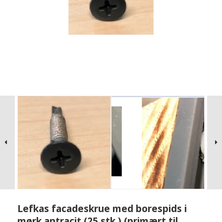
Lefkas facadeskrue med borespids i
mørk antracit (25 stk.) (primært til