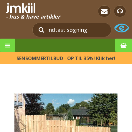
- hus & have artikler
SENSOMMERTILBUD - OP TIL 35%! Klik her!