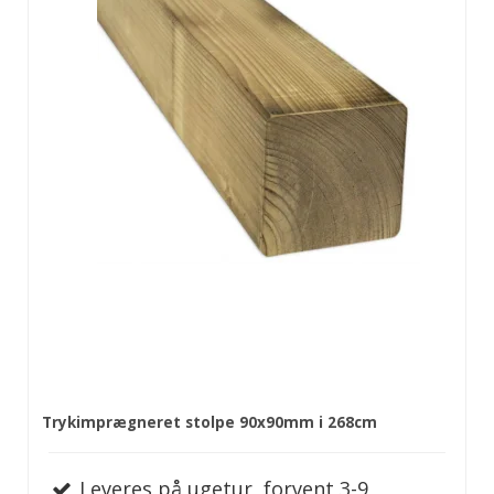
Trykimprægneret stolpe 90x90mm i 268cm
Leveres på ugetur, forvent 3-9