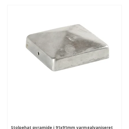
Stolpehat pyramide i 91x91mm varmgalvaniseret