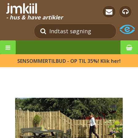
- hus & have artikler
SENSOMMERTILBUD - OP TIL 35%! Klik her!