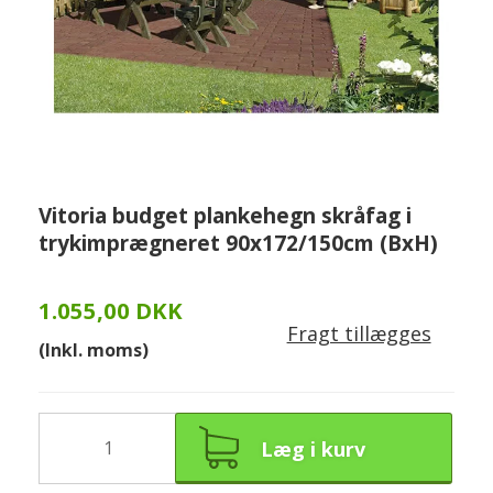
Vitoria budget plankehegn skråfag i
trykimprægneret 90x172/150cm (BxH)
1.055,00 DKK
Fragt tillægges
(Inkl. moms)
Læg i kurv