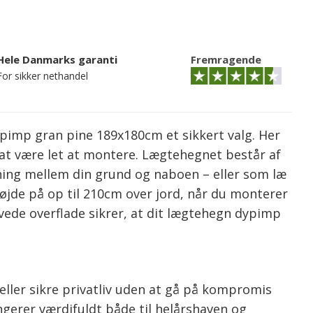
Hele Danmarks garanti
Fremragende
For sikker nethandel
ypimp gran pine 189x180cm et sikkert valg. Her
l at være let at montere. Lægtehegnet består af
ng mellem din grund og naboen – eller som læ
højde på op til 210cm over jord, når du monterer
de overflade sikrer, at dit lægtehegn dypimp
ller sikre privatliv uden at gå på kompromis
gerer værdifuldt både til helårshaven og