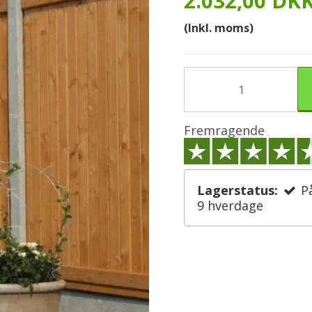
2.032,00 DK
(Inkl. moms)
Fremragende
Lagerstatus:
P
9 hverdage