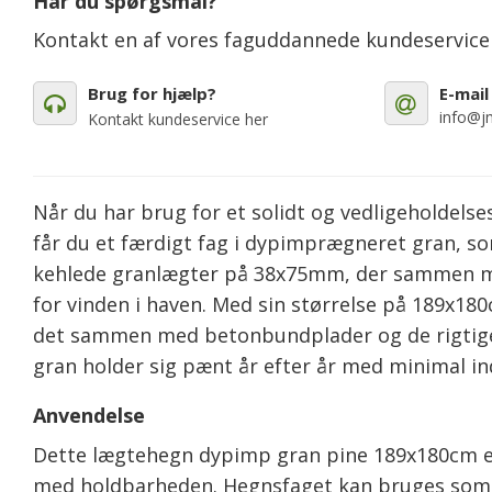
Har du spørgsmål?
Kontakt en af vores faguddannede kundeservic
Brug for hjælp?
E-mail
info@jm
Kontakt kundeservice her
Når du har brug for et solidt og vedligeholdels
får du et færdigt fag i dypimprægneret gran, som
kehlede granlægter på 38x75mm, der sammen me
for vinden i haven. Med sin størrelse på 189x18
det sammen med betonbundplader og de rigtige 
gran holder sig pænt år efter år med minimal ind
Anvendelse
Dette lægtehegn dypimp gran pine 189x180cm er 
med holdbarheden. Hegnsfaget kan bruges som af