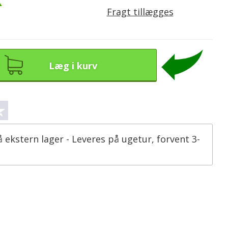
K
Fragt tillægges
Læg i kurv
å ekstern lager - Leveres på ugetur, forvent 3-