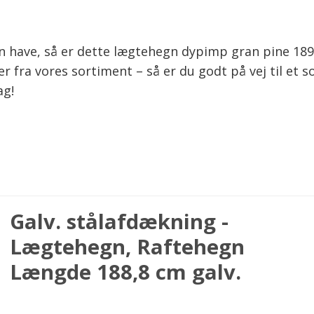
l din have, så er dette lægtehegn dypimp gran pine 1
ra vores sortiment – så er du godt på vej til et so
ag!
Galv. stålafdækning -
Lægtehegn, Raftehegn
Længde 188,8 cm galv.