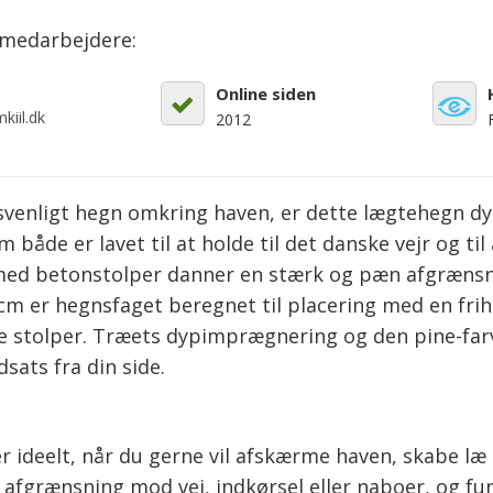
emedarbejdere:
Online siden
kiil.dk
2012
esvenligt hegn omkring haven, er dette lægtehegn d
 både er lavet til at holde til det danske vejr og ti
d betonstolper danner en stærk og pæn afgrænsni
0cm er hegnsfaget beregnet til placering med en fri
stolper. Træets dypimprægnering og den pine-farve
sats fra din side.
ideelt, når du gerne vil afskærme haven, skabe læ e
grænsning mod vej, indkørsel eller naboer, og fun