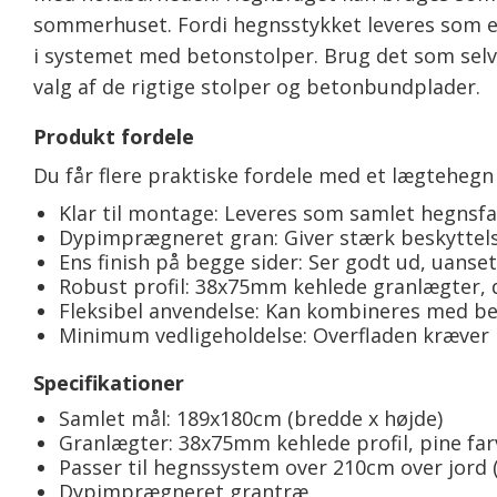
sommerhuset. Fordi hegnsstykket leveres som e
i systemet med betonstolper. Brug det som selvst
valg af de rigtige stolper og betonbundplader.
Produkt fordele
Du får flere praktiske fordele med et lægteheg
Klar til montage: Leveres som samlet hegnsfa
Dypimprægneret gran: Giver stærk beskyttel
Ens finish på begge sider: Ser godt ud, uanset 
Robust profil: 38x75mm kehlede granlægter, de
Fleksibel anvendelse: Kan kombineres med be
Minimum vedligeholdelse: Overfladen kræver k
Specifikationer
Samlet mål: 189x180cm (bredde x højde)
Granlægter: 38x75mm kehlede profil, pine far
Passer til hegnssystem over 210cm over jord 
Dypimprægneret grantræ