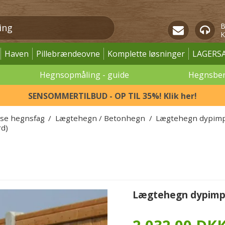
B
K
Haven
Pillebrændeovne
Komplette løsninger
LAGERS
Hegnsopmåling - guide
Hegnsbe
SENSOMMERTILBUD - OP TIL 35%! Klik her!
øse hegnsfag
/
Lægtehegn / Betonhegn
/
Lægtehegn dypimp
rd)
Lægtehegn dypimp. 