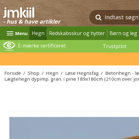
- hus & have artikler
Hegn
Redskabsskur og hytter
Børn og leg
Menu
E-mærke certificeret
Trustpilot
Forside
/
Shop
/
Hegn
/
Løse Hegnsfag
/
Betonhegn - l
Lægtehegn dypimp. gran. i pine 189x180cm (210cm over jo