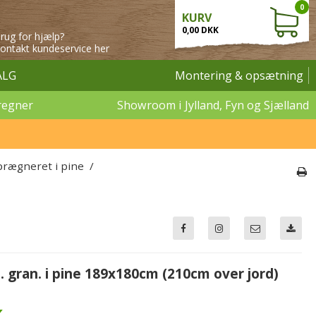
0
KURV
0,00 DKK
rug for hjælp?
ontakt kundeservice her
ALG
Montering & opsætning
regner
Showroom i Jylland, Fyn og Sjælland
rægneret i pine
/
gran. i pine 189x180cm (210cm over jord)