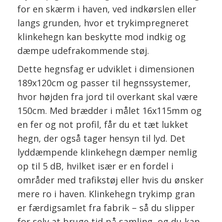
for en skærm i haven, ved indkørslen eller
langs grunden, hvor et trykimpregneret
klinkehegn kan beskytte mod indkig og
dæmpe udefrakommende støj.
Dette hegnsfag er udviklet i dimensionen
189x120cm og passer til hegnssystemer,
hvor højden fra jord til overkant skal være
150cm. Med brædder i målet 16x115mm og
en fer og not profil, får du et tæt lukket
hegn, der også tager hensyn til lyd. Det
lyddæmpende klinkehegn dæmper nemlig
op til 5 dB, hvilket især er en fordel i
områder med trafikstøj eller hvis du ønsker
mere ro i haven. Klinkehegn trykimp gran
er færdigsamlet fra fabrik – så du slipper
for selv at bruge tid på samling, og du kan