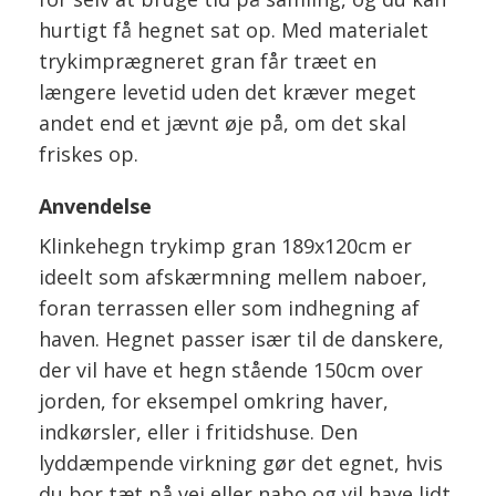
hurtigt få hegnet sat op. Med materialet
trykimprægneret gran får træet en
længere levetid uden det kræver meget
andet end et jævnt øje på, om det skal
friskes op.
Anvendelse
Klinkehegn trykimp gran 189x120cm er
ideelt som afskærmning mellem naboer,
foran terrassen eller som indhegning af
haven. Hegnet passer især til de danskere,
der vil have et hegn stående 150cm over
jorden, for eksempel omkring haver,
indkørsler, eller i fritidshuse. Den
lyddæmpende virkning gør det egnet, hvis
du bor tæt på vej eller nabo og vil have lidt