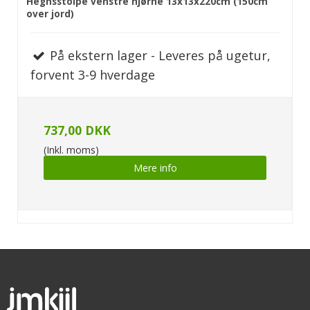
Hegnsstolpe venstre hjørne 13x13x220cm (150cm
over jord)
På ekstern lager - Leveres på ugetur,
forvent 3-9 hverdage
737,00 DKK
(Inkl. moms)
Mere info