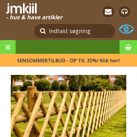
- hus & have artikler
SENSOMMERTILBUD - OP TIL 35%! Klik her!