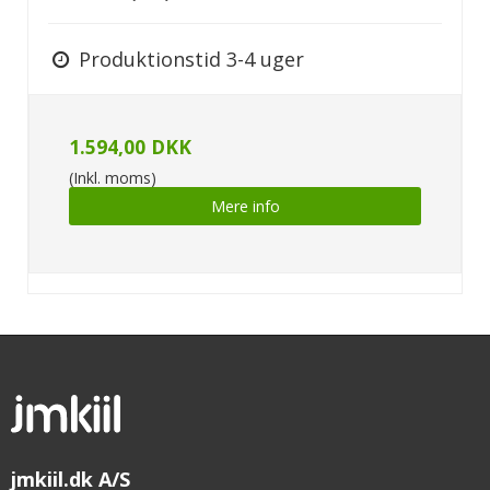
Produktionstid 3-4 uger
1.594,00 DKK
(Inkl. moms)
Mere info
jmkiil.dk A/S