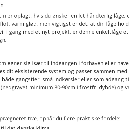
n.
r oplagt, hvis du ønsker en let håndterlig låge, d
ot, varm glød, men vigtigst er det, at din låge ho
il i gang med et nyt projekt, er denne enkeltlåge e
gn.
egner sig især til indgangen i forhaven eller have
sses dit eksisterende system og passer sammen med
både gangstier, små indkørsler eller som adgang ti
r (nedgravet minimum 80-90cm i frostfri dybde) og 
rægneret træ, opnår du flere praktiske fordele:
til det danske klima