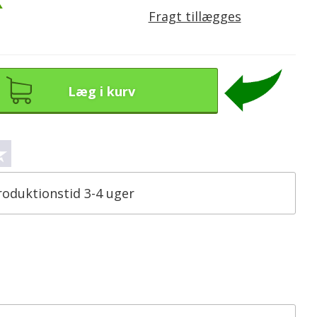
K
Fragt tillægges
Læg i kurv
roduktionstid 3-4 uger