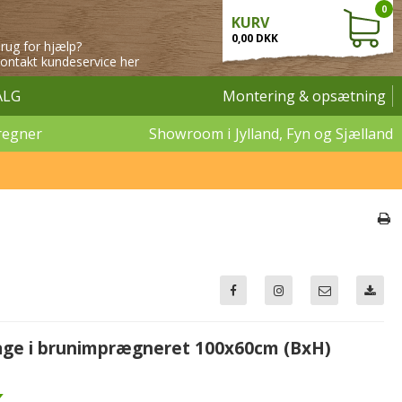
0
KURV
0,00 DKK
rug for hjælp?
ontakt kundeservice her
ALG
Montering & opsætning
regner
Showroom i Jylland, Fyn og Sjælland
åge i brunimprægneret 100x60cm (BxH)