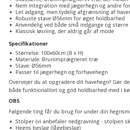
Nem integration med jægerhegn og andre fo
Let adgang, men tydelig afgrænsning af have
Robuste stave Ø56mm for øget holdbarhed
Anvendelig ved både små indgange og større
Klassisk løsning, der aldrig går af mode
Specifikationer
Størrelse: 100x60cm (B x H)
Materiale: Brunimprægneret træ
Stave: Ø56mm
Passer til jægerhegn og forhavehegn
Overvejer du at opgradere dit havehegn? Gør d
både funktionalitet og god holdbarhed med i k
OBS
Følgende ting får du brug for under din hegnsm
Stolper (vi anbefaler nedgravning - stolpen sk
Hegns beslag (lågebeslag)