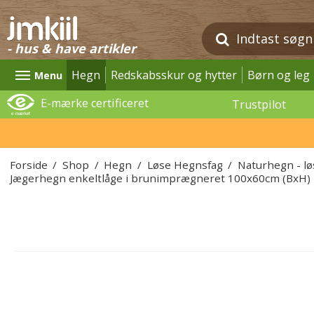
- hus & have artikler
Hegn
Redskabsskur og hytter
Børn og leg
Menu
E-mærke certificeret
Trustpilot
Forside
/
Shop
/
Hegn
/
Løse Hegnsfag
/
Naturhegn - l
Jægerhegn enkeltlåge i brunimprægneret 100x60cm (BxH)