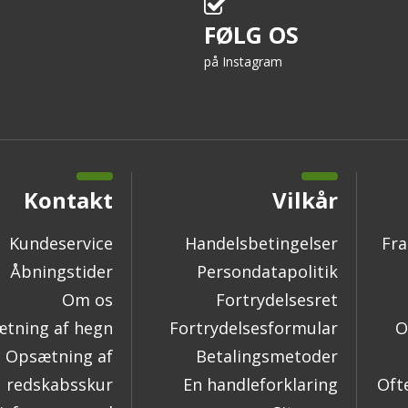
FØLG OS
på Instagram
Kontakt
Vilkår
Kundeservice
Handelsbetingelser
Fra
Åbningstider
Persondatapolitik
Om os
Fortrydelsesret
tning af hegn
Fortrydelsesformular
O
Opsætning af
Betalingsmetoder
redskabsskur
En handleforklaring
Oft