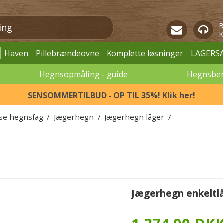
B
K
Haven
Pillebrændeovne
Komplette løsninger
LAGERS
Hegnsopmåling - guide
Hegnsbe
SENSOMMERTILBUD - OP TIL 35%! Klik her!
øse hegnsfag
/
Jægerhegn
/
Jægerhegn låger
/
Jægerhegn enkeltl