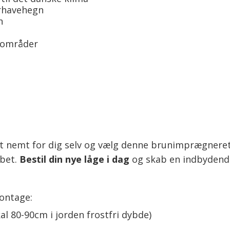
rhavehegn
n
 områder
et nemt for dig selv og vælg denne brunimprægnere
øbet.
Bestil din nye låge i dag
og skab en indbydende
ontage:
al 80-90cm i jorden frostfri dybde)