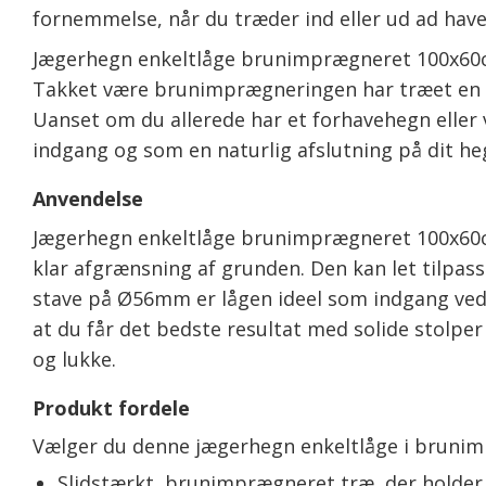
fornemmelse, når du træder ind eller ud ad have
Jægerhegn enkeltlåge brunimprægneret 100x60cm e
Takket være brunimprægneringen har træet en fl
Uanset om du allerede har et forhavehegn eller v
indgang og som en naturlig afslutning på dit he
Anvendelse
Jægerhegn enkeltlåge brunimprægneret 100x60cm 
klar afgrænsning af grunden. Den kan let tilpa
stave på Ø56mm er lågen ideel som indgang ved 
at du får det bedste resultat med solide stolpe
og lukke.
Produkt fordele
Vælger du denne jægerhegn enkeltlåge i brunimp
Slidstærkt, brunimprægneret træ, der holder 