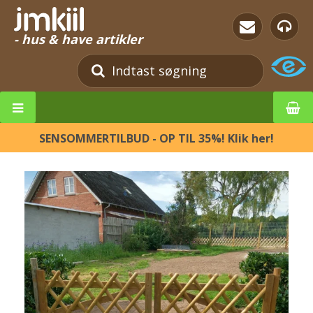
- hus & have artikler
SENSOMMERTILBUD - OP TIL 35%! Klik her!