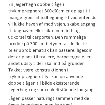
En jægerhegn dobbeltlåge i
trykimprægneret 300x60cm er oplagt til
mange typer af indhegning – hvad enten du
vil lukke haven af mod vejen, skabe adgang
til baghaven eller sikre nem ind- og
udkørsel til carporten. Den rummelige
bredde på 300 cm betyder, at de fleste
biler uproblematisk kan passere, ligesom
der er plads til trailere, barnevogne eller
andet udstyr, der skal ind på grunden.
Takket være konstruktionen i
trykimprægneret fyr kan du anvende
dobbeltlågen til både eksisterende
jægerhegn og som enkeltstående indgang.
Lågen passer naturligt sammen med de
fleste jægerhegn, men kan også