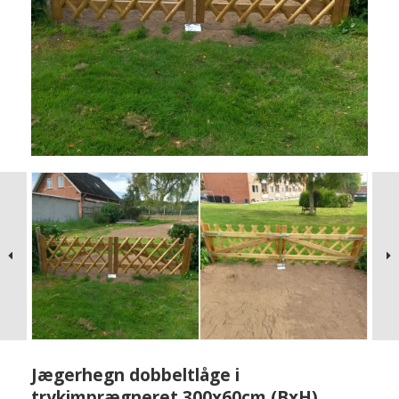
Jægerhegn dobbeltlåge i
trykimprægneret 300x60cm (BxH)