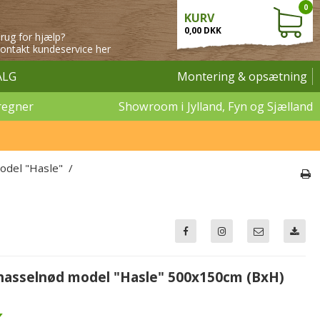
0
KURV
0,00 DKK
rug for hjælp?
ontakt kundeservice her
ALG
Montering & opsætning
regner
Showroom i Jylland, Fyn og Sjælland
odel "Hasle"
/
i hasselnød model "Hasle" 500x150cm (BxH)