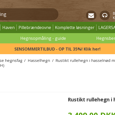
B
K
Haven
Pillebrændeovne
Komplette løsninger
LAGERS
Hegnsopmåling - guide
Hegnsbe
SENSOMMERTILBUD - OP TIL 35%! Klik her!
øse hegnsfag
/
Hasselhegn
/
Rustikt rullehegn i hasselnød m
xH)
Rustikt rullehegn 