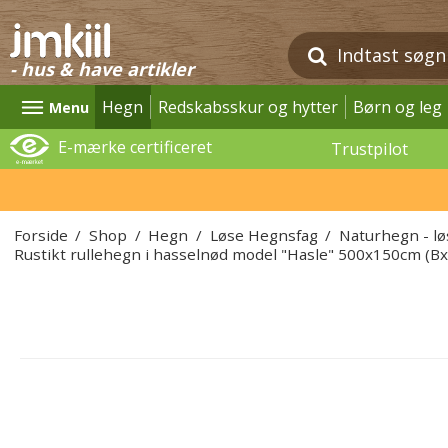
- hus & have artikler
Hegn
Redskabsskur og hytter
Børn og leg
Menu
E-mærke certificeret
Trustpilot
Forside
/
Shop
/
Hegn
/
Løse Hegnsfag
/
Naturhegn - l
Rustikt rullehegn i hasselnød model "Hasle" 500x150cm (B