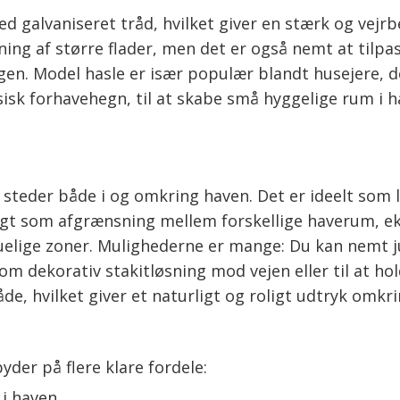
d galvaniseret tråd, hvilket giver en stærk og vej
ng af større flader, men det er også nemt at tilpas
ngen. Model hasle er især populær blandt husejere, d
isk forhavehegn, til at skabe små hyggelige rum i 
re steder både i og omkring haven. Det er ideelt so
lagt som afgrænsning mellem forskellige haverum, ek
kuelige zoner. Mulighederne er mange: Du kan nemt j
m dekorativ stakitløsning mod vejen eller til at hol
de, hvilket giver et naturligt og roligt udtryk omk
yder på flere klare fordele:
 i haven