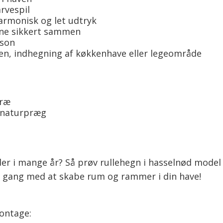
rvespil
harmonisk og let udtryk
ene sikkert sammen
rson
aven, indhegning af køkkenhave eller legeområde
træ
a naturpræg
der i mange år? Så prøv rullehegn i hasselnød model
 i gang med at skabe rum og rammer i din have!
ontage: