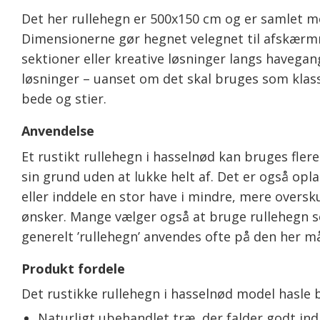
Det her rullehegn er 500x150 cm og er samlet me
Dimensionerne gør hegnet velegnet til afskærmni
sektioner eller kreative løsninger langs havega
løsninger – uanset om det skal bruges som klass
bede og stier.
Anvendelse
Et rustikt rullehegn i hasselnød kan bruges fle
sin grund uden at lukke helt af. Det er også op
eller inddele en stor have i mindre, mere overs
ønsker. Mange vælger også at bruge rullehegn so
generelt ’rullehegn’ anvendes ofte på den her må
Produkt fordele
Det rustikke rullehegn i hasselnød model hasle b
Naturligt ubehandlet træ, der falder godt ind