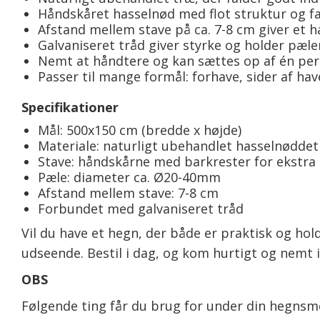
Håndskåret hasselnød med flot struktur og fa
Afstand mellem stave på ca. 7-8 cm giver et 
Galvaniseret tråd giver styrke og holder pæl
Nemt at håndtere og kan sættes op af én pe
Passer til mange formål: forhave, sider af h
Specifikationer
Mål: 500x150 cm (bredde x højde)
Materiale: naturligt ubehandlet hasselnødde
Stave: håndskårne med barkrester for ekstr
Pæle: diameter ca. Ø20-40mm
Afstand mellem stave: 7-8 cm
Forbundet med galvaniseret tråd
Vil du have et hegn, der både er praktisk og hol
udseende. Bestil i dag, og kom hurtigt og nemt
OBS
Følgende ting får du brug for under din hegnsm