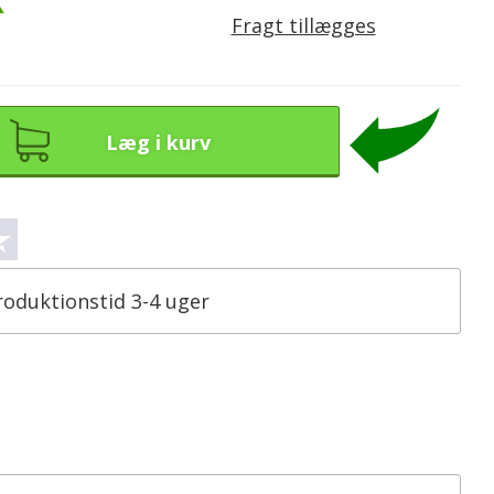
K
Fragt tillægges
Læg i kurv
roduktionstid 3-4 uger