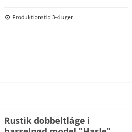
Produktionstid 3-4 uger
Rustik dobbeltlåge i
hasselnød model "Hasle"