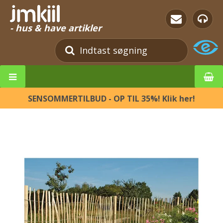
- hus & have artikler
SENSOMMERTILBUD - OP TIL 35%! Klik her!