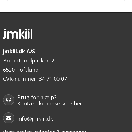
jmkiil.dk A/S
Brundtlandparken 2
6520 Toftlund
CVR-nummer
:
34 71 00 07
Brug for hjælp?
Kontakt kundeservice her
info@jmkiil.dk
(besvarelse indenfor 3 hverdage)