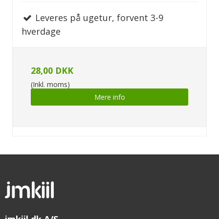
Leveres på ugetur, forvent 3-9
hverdage
28,00 DKK
(Inkl. moms)
Mere info
jmkiil.dk A/S