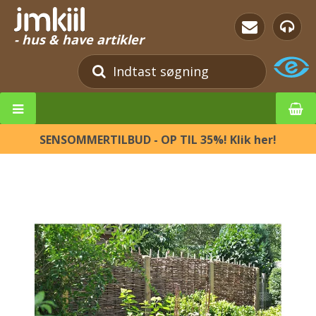
- hus & have artikler
SENSOMMERTILBUD - OP TIL 35%! Klik her!