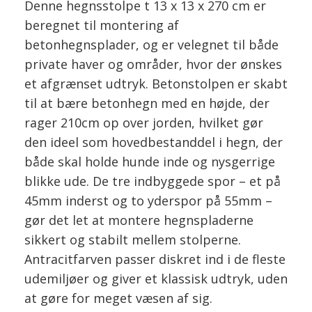
Denne hegnsstolpe t 13 x 13 x 270 cm er
beregnet til montering af
betonhegnsplader, og er velegnet til både
private haver og områder, hvor der ønskes
et afgrænset udtryk. Betonstolpen er skabt
til at bære betonhegn med en højde, der
rager 210cm op over jorden, hvilket gør
den ideel som hovedbestanddel i hegn, der
både skal holde hunde inde og nysgerrige
blikke ude. De tre indbyggede spor – et på
45mm inderst og to yderspor på 55mm –
gør det let at montere hegnspladerne
sikkert og stabilt mellem stolperne.
Antracitfarven passer diskret ind i de fleste
udemiljøer og giver et klassisk udtryk, uden
at gøre for meget væsen af sig.