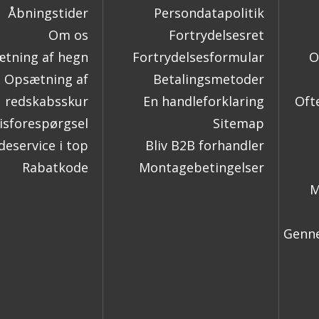
Åbningstider
Persondatapolitik
Om os
Fortrydelsesret
tning af hegn
Fortrydelsesformular
O
Opsætning af
Betalingsmetoder
redskabsskur
En handleforklaring
Oft
isforespørgsel
Sitemap
eservice i top
Bliv B2B forhandler
Rabatkode
Montagebetingelser
M
Genne