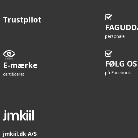
Trustpilot
FAGUDD
personale
FØLG OS
E-mærke
på Facebook
certificeret
jmkiil.dk A/S