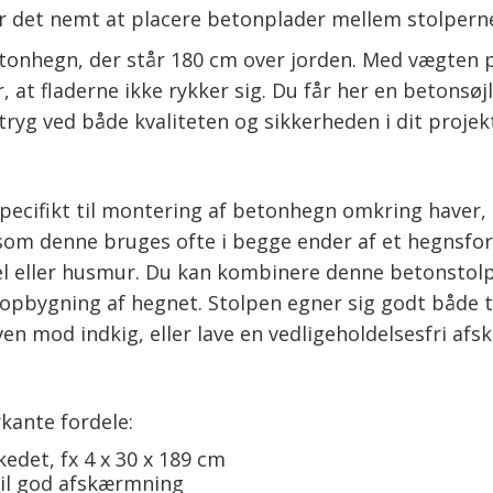
et nemt at placere betonplader mellem stolperne, s
etonhegn, der står 180 cm over jorden. Med vægten p
 at fladerne ikke rykker sig. Du får her en betonsøj
ryg ved både kvaliteten og sikkerheden i dit projek
pecifikt til montering af betonhegn omkring haver, 
om denne bruges ofte i begge ender af et hegnsforl
 eller husmur. Du kan kombinere denne betonstolp
 opbygning af hegnet. Stolpen egner sig godt både 
en mod indkig, eller lave en vedligeholdelsesfri af
kante fordele:
edet, fx 4 x 30 x 189 cm
til god afskærmning