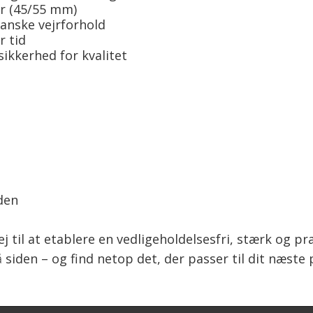
r (45/55 mm)
danske vejrforhold
r tid
ikkerhed for kvalitet
den
 til at etablere en vedligeholdelsesfri, stærk og pra
iden – og find netop det, der passer til dit næste p