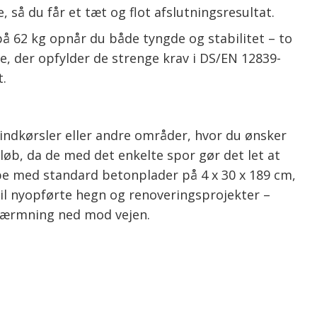
å du får et tæt og flot afslutningsresultat.
å 62 kg opnår du både tyngde og stabilitet – to
le, der opfylder de strenge krav i DS/EN 12839-
t.
indkørsler eller andre områder, hvor du ønsker
øb, da de med det enkelte spor gør det let at
e med standard betonplader på 4 x 30 x 189 cm,
til nyopførte hegn og renoveringsprojekter –
skærmning ned mod vejen.