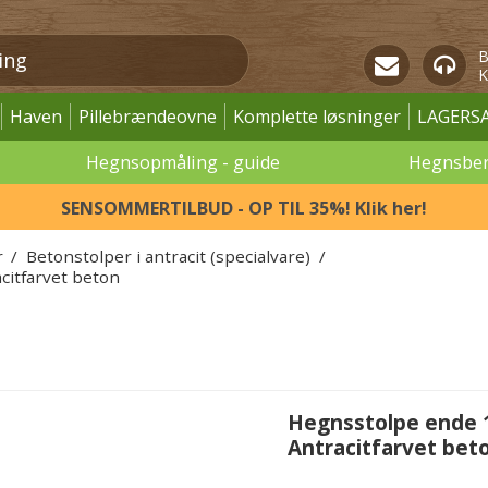
B
K
Haven
Pillebrændeovne
Komplette løsninger
LAGERS
Hegnsopmåling - guide
Hegnsbe
SENSOMMERTILBUD - OP TIL 35%! Klik her!
r
/
Betonstolper i antracit (specialvare)
/
citfarvet beton
Hegnsstolpe ende 1
Antracitfarvet bet