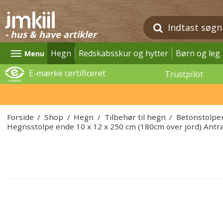
- hus & have artikler
Hegn
Redskabsskur og hytter
Børn og leg
Menu
E-mærke certificeret
Trustpilot
Forside
/
Shop
/
Hegn
/
Tilbehør til hegn
/
Betonstolpe
Hegnsstolpe ende 10 x 12 x 250 cm (180cm over jord) Antra