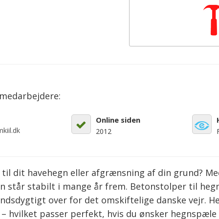
emedarbejdere:
Online siden
kiil.dk
2012
g til dit havehegn eller afgrænsning af din grund? M
gn står stabilt i mange år frem. Betonstolper til he
dsdygtigt over for det omskiftelige danske vejr. H
m – hvilket passer perfekt, hvis du ønsker hegnspæl