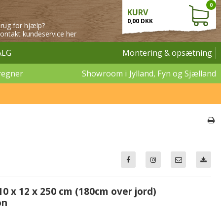
0
KURV
0,00 DKK
rug for hjælp?
ontakt kundeservice her
ALG
Montering & opsætning
regner
Showroom i Jylland, Fyn og Sjælland
0 x 12 x 250 cm (180cm over jord)
on