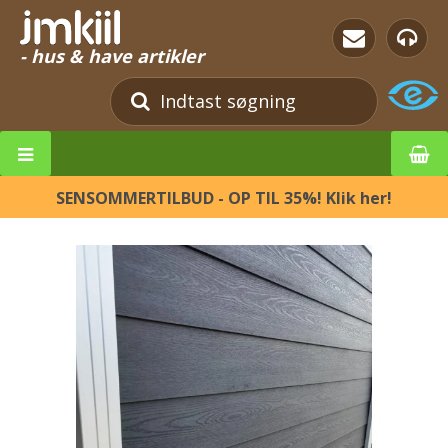
- hus & have artikler
SENSOMMERTILBUD - OP TIL 35%! Klik her!