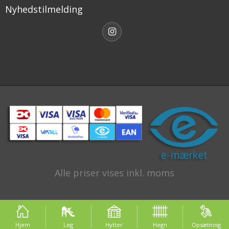
Nyhedstilmelding
Alle priser vises inkl. moms
Hjem
Leg
Hytter
Hegn
Opsætning