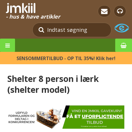
- hus & have artikler
SENSOMMERTILBUD - OP TIL 35%! Klik her!
Shelter 8 person i lærk
(shelter model)