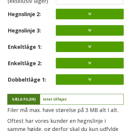
(eksklusiv låger)
Hegnslinje 2:
Hegnslinje 3:
Enkeltlåge 1:
Enkeltlåge 2:
Dobbeltlåge 1:
VÆLG FIL(ER)
Intet tilføjet
Filer må max. have størelse på 3 MB alt I alt.
Oftest har vores kunder en hegnslinje i
samme højde, og derfor skal du kun udfylde