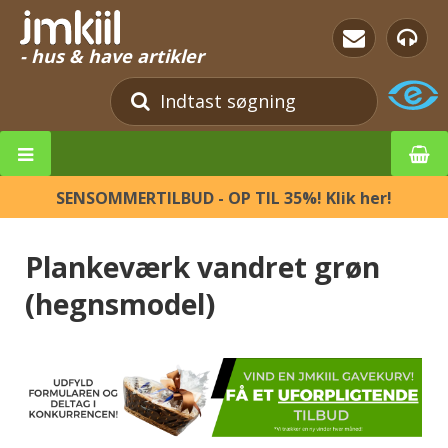
- hus & have artikler
SENSOMMERTILBUD - OP TIL 35%! Klik her!
Plankeværk vandret grøn
(hegnsmodel)