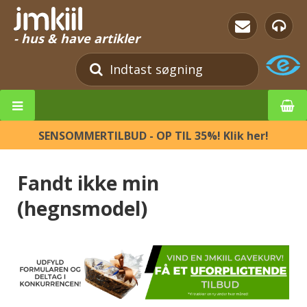
- hus & have artikler
SENSOMMERTILBUD - OP TIL 35%! Klik her!
Fandt ikke min
(hegnsmodel)