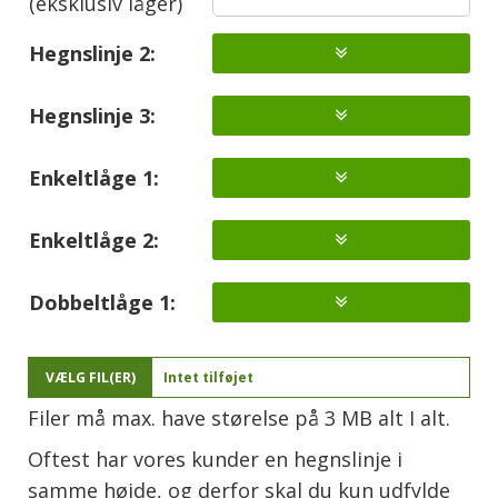
(eksklusiv låger)
Hegnslinje 2:
Hegnslinje 3:
Enkeltlåge 1:
Enkeltlåge 2:
Dobbeltlåge 1:
VÆLG FIL(ER)
Intet tilføjet
Filer må max. have størelse på 3 MB alt I alt.
Oftest har vores kunder en hegnslinje i
samme højde, og derfor skal du kun udfylde