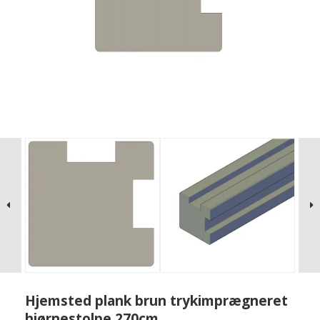
Hjemsted plank brun trykimprægneret
hjørnestolpe 270cm