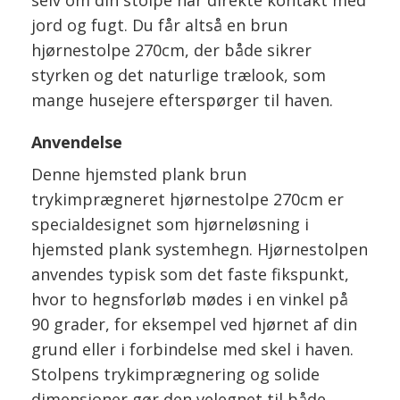
selv om din stolpe har direkte kontakt med
jord og fugt. Du får altså en brun
hjørnestolpe 270cm, der både sikrer
styrken og det naturlige trælook, som
mange husejere efterspørger til haven.
Anvendelse
Denne hjemsted plank brun
trykimprægneret hjørnestolpe 270cm er
specialdesignet som hjørneløsning i
hjemsted plank systemhegn. Hjørnestolpen
anvendes typisk som det faste fikspunkt,
hvor to hegnsforløb mødes i en vinkel på
90 grader, for eksempel ved hjørnet af din
grund eller i forbindelse med skel i haven.
Stolpens trykimprægnering og solide
dimensioner gør den velegnet til både