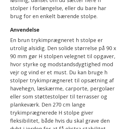
løsning, uanset om du sætter flere h
stolper i forlængelse, eller du bare har
brug for en enkelt bærende stolpe.
Anvendelse
En brun trykimprægneret h stolpe er
utrolig alsidig. Den solide størrelse på 90 x
90 mm gør H stolpen velegnet til opgaver,
hvor styrke og modstandsdygtighed mod
vejr og vind er et must. Du kan bruge h
stolper trykimprægneret til opsætning af
havehegn, læskærme, carporte, pergolaer
eller som støttestolper til terrasser og
plankeværk. Den 270 cm lange
trykimprægnerede H stolpe giver
fleksibilitet, både hvis du skal grave den
dybt i jorden for at få ekstra stabilitet,