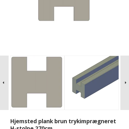
Hjemsted plank brun trykimprægneret
H-stolpe 270cm