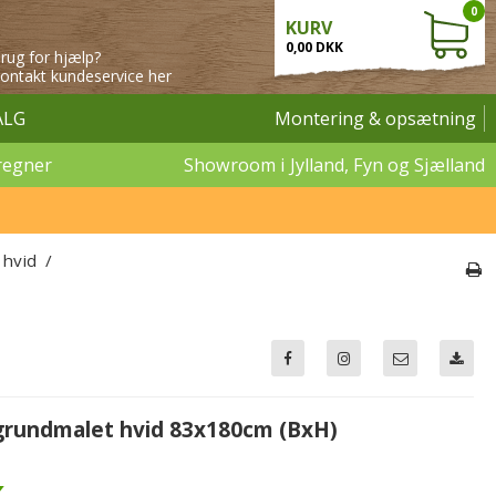
0
KURV
0,00 DKK
rug for hjælp?
ontakt kundeservice her
ALG
Montering & opsætning
regner
Showroom i Jylland, Fyn og Sjælland
 hvid
/
grundmalet hvid 83x180cm (BxH)