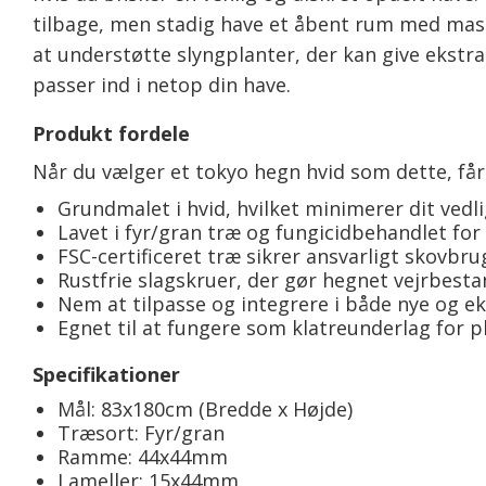
tilbage, men stadig have et åbent rum med masse
at understøtte slyngplanter, der kan give ekstr
passer ind i netop din have.
Produkt fordele
Når du vælger et tokyo hegn hvid som dette, få
Grundmalet i hvid, hvilket minimerer dit vedl
Lavet i fyr/gran træ og fungicidbehandlet for
FSC-certificeret træ sikrer ansvarligt skovbru
Rustfrie slagskruer, der gør hegnet vejrbesta
Nem at tilpasse og integrere i både nye og e
Egnet til at fungere som klatreunderlag for p
Specifikationer
Mål: 83x180cm (Bredde x Højde)
Træsort: Fyr/gran
Ramme: 44x44mm
Lameller: 15x44mm