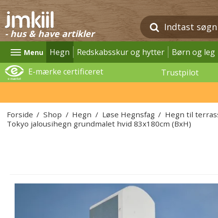
- hus & have artikler
Hegn
Redskabsskur og hytter
Børn og leg
Menu
E-mærke certificeret
Trustpilot
Forside
/
Shop
/
Hegn
/
Løse Hegnsfag
/
Hegn til terra
Tokyo jalousihegn grundmalet hvid 83x180cm (BxH)