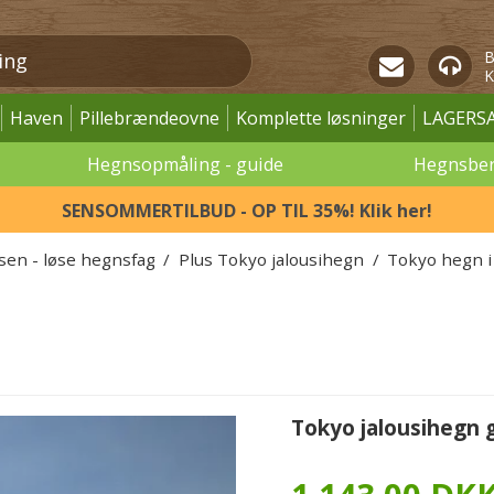
B
K
Haven
Pillebrændeovne
Komplette løsninger
LAGERS
Hegnsopmåling - guide
Hegnsbe
SENSOMMERTILBUD - OP TIL 35%! Klik her!
ssen - løse hegnsfag
/
Plus Tokyo jalousihegn
/
Tokyo hegn i
Tokyo jalousihegn 