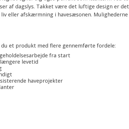
r af dagslys. Takket være det luftige design er det
a liv eller afskærmning i havesæsonen. Mulighederne
r du et produkt med flere gennemførte fordele:
igeholdelsesarbejde fra start
 længere levetid
g
ndigt
ksisterende haveprojekter
lanter