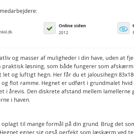
emedarbejdere:
Online siden
kiil.dk
2012
atliv og masser af muligheder i din have, uden at fj
n praktisk løsning, som både fungerer som afskærm
et let og luftigt hegn. Her får du et jalousihegn 83x1
 og flot ramme. Hegnet er udført i grundmalet hvid 
t i årevis. Den diskrete afstand mellem lamellerne g
rne i haven.
oplagt til mange formål på din grund. Brug det so
. Hegnet egner sig også perfekt som læskærm ved ter