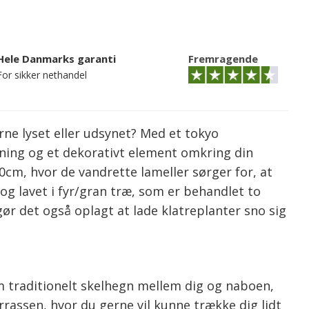
Hele Danmarks garanti
Fremragende
For sikker nethandel
erne lyset eller udsynet? Med et tokyo
ning og et dekorativt element omkring din
80cm, hvor de vandrette lameller sørger for, at
og lavet i fyr/gran træ, som er behandlet to
ør det også oplagt at lade klatreplanter sno sig
m traditionelt skelhegn mellem dig og naboen,
rassen, hvor du gerne vil kunne trække dig lidt