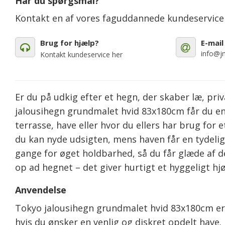
Har du spørgsmål?
Kontakt en af vores faguddannede kundeservic
Brug for hjælp?
E-mail
info@jm
Kontakt kundeservice her
Er du på udkig efter et hegn, der skaber læ, priv
jalousihegn grundmalet hvid 83x180cm får du e
terrasse, have eller hvor du ellers har brug for 
du kan nyde udsigten, mens haven får en tydelig
gange for øget holdbarhed, så du får glæde af de
op ad hegnet – det giver hurtigt et hyggeligt hjø
Anvendelse
Tokyo jalousihegn grundmalet hvid 83x180cm er 
hvis du ønsker en venlig og diskret opdelt have