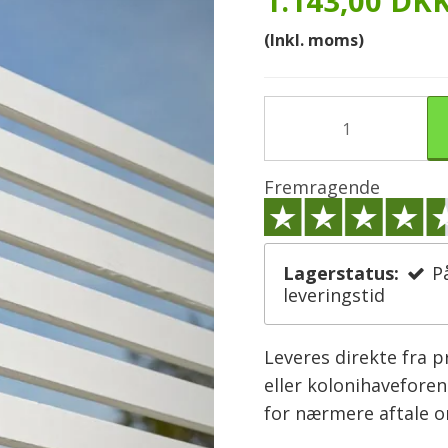
1.143,00 DK
(Inkl. moms)
Fremragende
Lagerstatus:
P
leveringstid
Leveres direkte fra 
eller kolonihaveforen
for nærmere aftale 