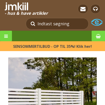
- hus & have artikler
SENSOMMERTILBUD - OP TIL 35%! Klik her!