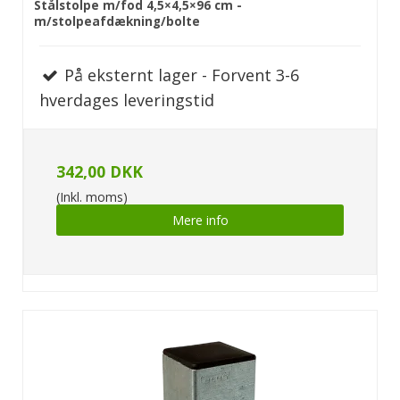
Stålstolpe m/fod 4,5×4,5×96 cm -
m/stolpeafdækning/bolte
På eksternt lager - Forvent 3-6
hverdages leveringstid
342,00 DKK
(Inkl. moms)
Mere info