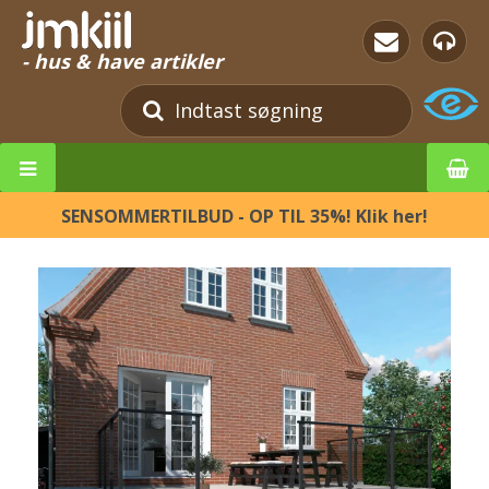
- hus & have artikler
SENSOMMERTILBUD - OP TIL 35%! Klik her!