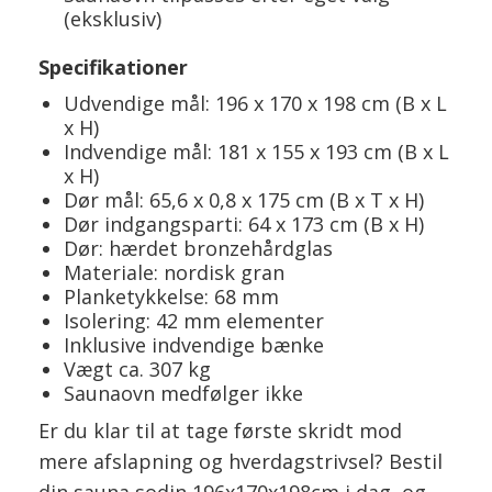
(eksklusiv)
Specifikationer
Udvendige mål: 196 x 170 x 198 cm (B x L
x H)
Indvendige mål: 181 x 155 x 193 cm (B x L
x H)
Dør mål: 65,6 x 0,8 x 175 cm (B x T x H)
Dør indgangsparti: 64 x 173 cm (B x H)
Dør: hærdet bronzehårdglas
Materiale: nordisk gran
Planketykkelse: 68 mm
Isolering: 42 mm elementer
Inklusive indvendige bænke
Vægt ca. 307 kg
Saunaovn medfølger ikke
Er du klar til at tage første skridt mod
mere afslapning og hverdagstrivsel? Bestil
din sauna sodin 196x170x198cm i dag, og