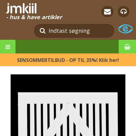
- hus & have artikler
SENSOMMERTILBUD - OP TIL 35%! Klik her!