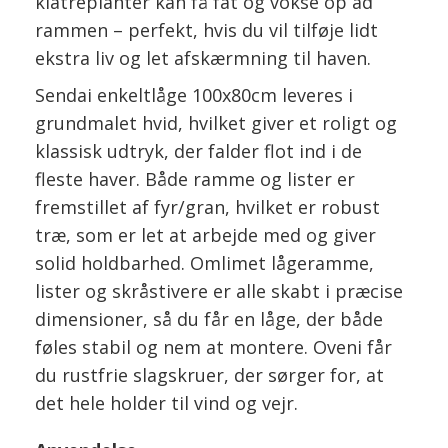
klatreplanter kan få fat og vokse op ad
rammen – perfekt, hvis du vil tilføje lidt
ekstra liv og let afskærmning til haven.
Sendai enkeltlåge 100x80cm leveres i
grundmalet hvid, hvilket giver et roligt og
klassisk udtryk, der falder flot ind i de
fleste haver. Både ramme og lister er
fremstillet af fyr/gran, hvilket er robust
træ, som er let at arbejde med og giver
solid holdbarhed. Omlimet lågeramme,
lister og skråstivere er alle skabt i præcise
dimensioner, så du får en låge, der både
føles stabil og nem at montere. Oveni får
du rustfrie slagskruer, der sørger for, at
det hele holder til vind og vejr.