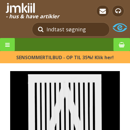
- hus & have artikler
SENSOMMERTILBUD - OP TIL 35%! Klik her!