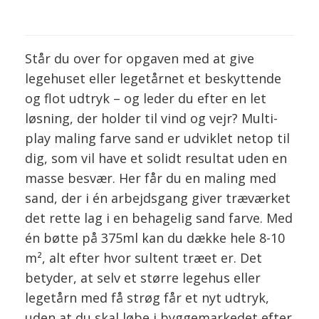
Står du over for opgaven med at give
legehuset eller legetårnet et beskyttende
og flot udtryk – og leder du efter en let
løsning, der holder til vind og vejr? Multi-
play maling farve sand er udviklet netop til
dig, som vil have et solidt resultat uden en
masse besvær. Her får du en maling med
sand, der i én arbejdsgang giver træværket
det rette lag i en behagelig sand farve. Med
én bøtte på 375ml kan du dække hele 8-10
m², alt efter hvor sultent træet er. Det
betyder, at selv et større legehus eller
legetårn med få strøg får et nyt udtryk,
uden at du skal løbe i byggemarkedet efter