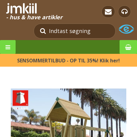
- hus & have artikler
SENSOMMERTILBUD - OP TIL 35%! Klik her!