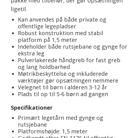
pakke med tilbehør, der gør opsætningen
ligetil.
Kan anvendes på både private og
offentlige legepladser
Robust konstruktion med stabil
platform på 1,5 meter
Indeholder både rutsjebane og gynge for
ekstra leg
Pulverlakerede håndgreb for fast greb
og lang holdbarhed
Møtrikbeskyttelse og inkluderede
værktøjer gør opsætningen nemmere
Velegnet til børn i alderen 3-12 år
Plads til op til 5-6 børn ad gangen
Specifikationer
Primært legetårn med gynge og
rutsjebane
Platformshøjde: 1,5 meter
Godkendt efter EN-1176 til offentlig