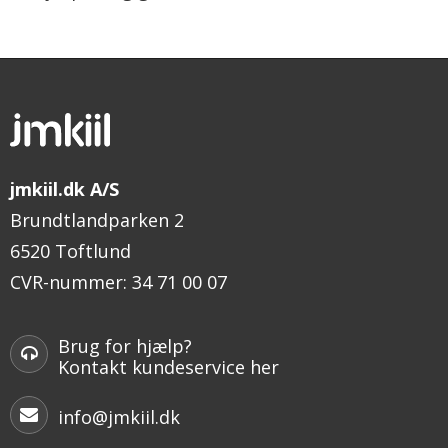
jmkiil.dk A/S
Brundtlandparken 2
6520 Toftlund
CVR-nummer
:
34 71 00 07
Brug for hjælp?
Kontakt kundeservice her
info@jmkiil.dk