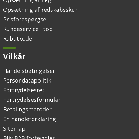
Opsætning af hegn
Opsætning af redskabsskur
Prisforespørgsel
Kundeservice i top
Rabatkode
Vilkår
Handelsbetingelser
Persondatapolitik
Fortrydelsesret
Fortrydelsesformular
Betalingsmetoder
En handleforklaring
Sitemap
Bliv B2B forhandler