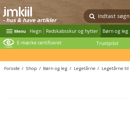
- hus & have artikler
Hegn
Redskabsskur og hytter
Børn og leg
Menu
E-mærke certificeret
Trustpilot
Forside
/
Shop
/
Børn og leg
/
Legetårne
/
Legetårne til