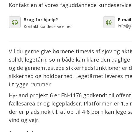
Kontakt en af vores faguddannede kundeservic
Brug for hjælp?
E-mail
info@jm
Kontakt kundeservice her
Vil du gerne give børnene timevis af sjov og akti
solidt legetårn, som både kan klare den daglige 
og de gennemtestede sikkerhedsfunktioner er det e
sikkerhed og holdbarhed. Legetårnet leveres me
i trygge rammer.
Hy-land projekt 6 er EN-1176 godkendt til offent
fællesarealer og legepladser. Platformen er 1,5
der er plads nok til, at op til 4-6 børn kan leg
vind og vejr.