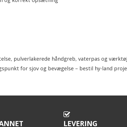
em og korrekt opsætning
else, pulverlakerede håndgreb, vaterpas og værktø
ngspunkt for sjov og bevægelse – bestil hy-land proj
ANNET
LEVERING