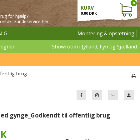
0
KURV
0,00 DKK
rug for hjælp?
ontakt kundeservice her
ALG
Montering & opsætning
regner
Showroom i Jylland, Fyn og Sjælland
fentlig brug
med gynge_Godkendt til offentlig brug
KK