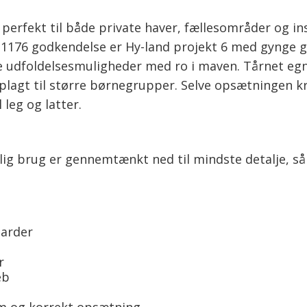
erfekt til både private haver, fællesområder og ins
-1176 godkendelse er Hy-land projekt 6 med gynge god
 udfoldelsesmuligheder med ro i maven. Tårnet egner
 oplagt til større børnegrupper. Selve opsætningen 
 leg og latter.
lig brug er gennemtænkt ned til mindste detalje, så
darder
r
eb