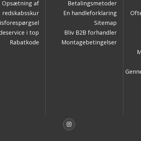
Opsætning af
Betalingsmetoder
redskabsskur
En handleforklaring
Oft
isforespørgsel
Sitemap
eservice i top
Bliv B2B forhandler
Rabatkode
Montagebetingelser
M
Genne