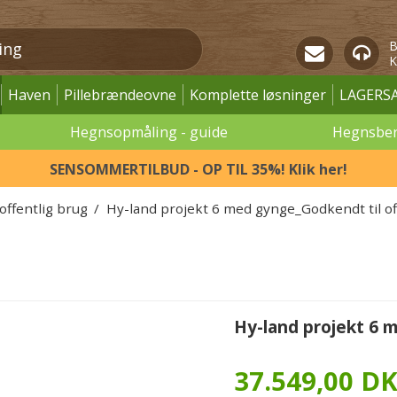
B
K
Haven
Pillebrændeovne
Komplette løsninger
LAGERS
Hegnsopmåling - guide
Hegnsbe
SENSOMMERTILBUD - OP TIL 35%! Klik her!
 offentlig brug
/
Hy-land projekt 6 med gynge_Godkendt til of
Hy-land projekt 6 
37.549,00 D