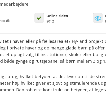
emedarbejdere:
Online siden
kiil.dk
2012
vitet i haven eller på fællesarealet? Hy-land projekt
leg i private haver og de mange glade børn på offen
t oplagt valg til institutioner, skoler eller boligfor
d både gynge og rutsjebane, så børn mellem 3 og 12
ligt brug, hvilket betyder, at det lever op til de st
 meter høj, hvilket giver et sjovt og stimulerende u
e sammen. Den robuste konstruktion betyder, at leget