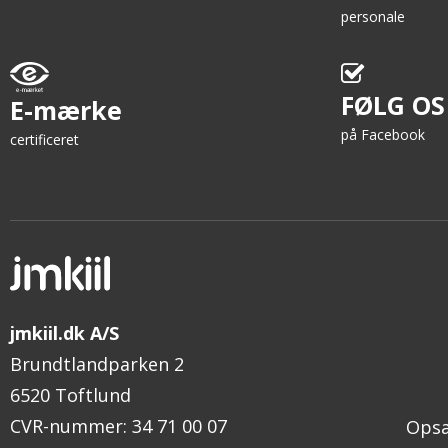
personale
FØLG OS
E-mærke
på Facebook
certificeret
jmkiil.dk A/S
Brundtlandparken 2
6520 Toftlund
CVR-nummer
:
34 71 00 07
Opsæ