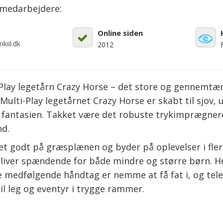
emedarbejdere:
Online siden
kiil.dk
2012
lay legetårn Crazy Horse – det store og gennemtæn
Multi-Play legetårnet Crazy Horse er skabt til sjov,
 fantasien. Takket være det robuste trykimprægnere
nd.
et godt på græsplænen og byder på oplevelser i flere
iver spændende for både mindre og større børn. Her 
De medfølgende håndtag er nemme at få fat i, og te
il leg og eventyr i trygge rammer.