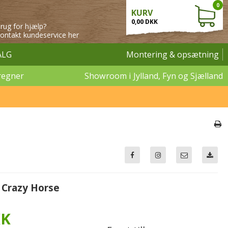
0
KURV
0,00 DKK
rug for hjælp?
ontakt kundeservice her
ALG
Montering & opsætning
regner
Showroom i Jylland, Fyn og Sjælland
n Crazy Horse
KK