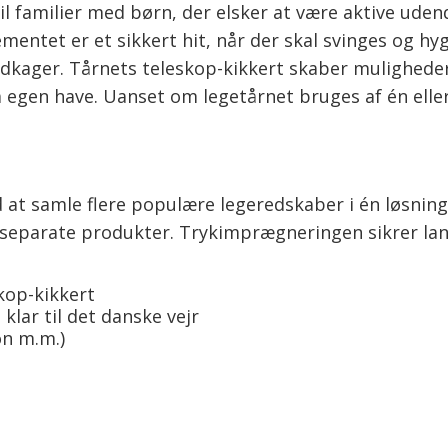
il familier med børn, der elsker at være aktive uden
lementet er et sikkert hit, når der skal svinges og 
ndkager. Tårnets teleskop-kikkert skaber muligheder
 egen have. Uanset om legetårnet bruges af én eller
ed at samle flere populære legeredskaber i én løsning
ere separate produkter. Trykimprægneringen sikrer 
kop-kikkert
lar til det danske vejr
on m.m.)