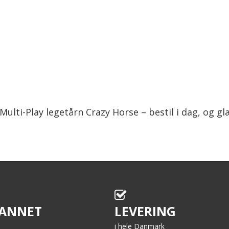
ti-Play legetårn Crazy Horse – bestil i dag, og glæd
ANNET
LEVERING
i hele Danmark