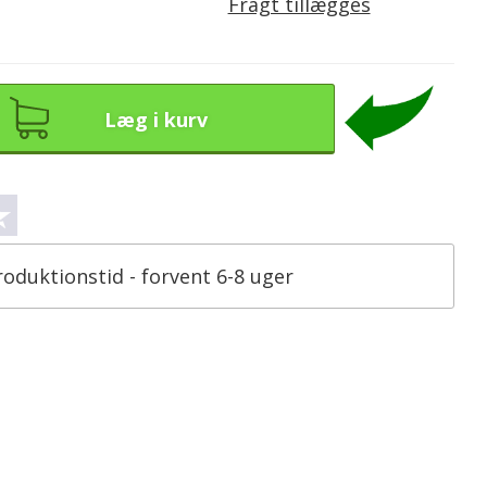
Fragt tillægges
Læg i kurv
roduktionstid - forvent 6-8 uger