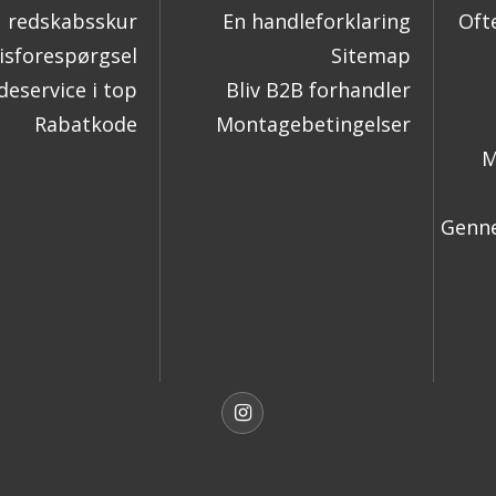
redskabsskur
En handleforklaring
Oft
isforespørgsel
Sitemap
eservice i top
Bliv B2B forhandler
Rabatkode
Montagebetingelser
M
Genne