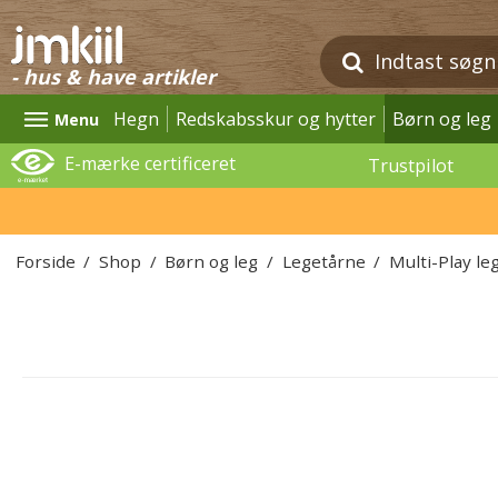
- hus & have artikler
Hegn
Redskabsskur og hytter
Børn og leg
Menu
E-mærke certificeret
Trustpilot
Forside
/
Shop
/
Børn og leg
/
Legetårne
/
Multi-Play le