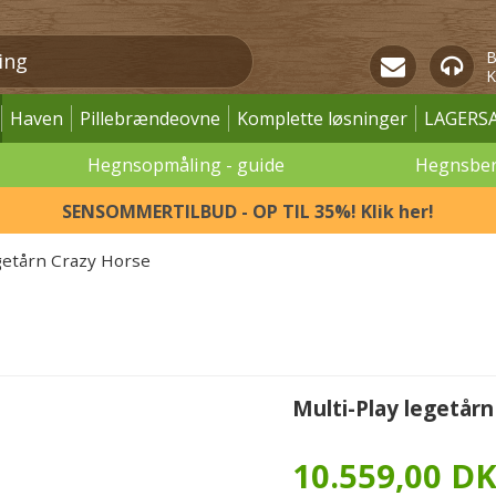
B
K
Haven
Pillebrændeovne
Komplette løsninger
LAGERS
Hegnsopmåling - guide
Hegnsbe
SENSOMMERTILBUD - OP TIL 35%! Klik her!
getårn Crazy Horse
Multi-Play legetår
10.559,00 D