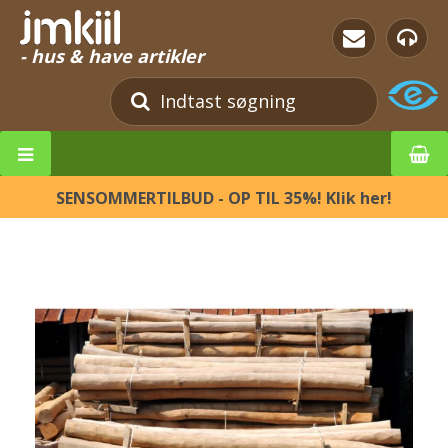
- hus & have artikler
SENSOMMERTILBUD - OP TIL 35%! Klik her!