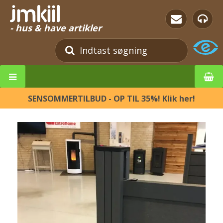
- hus & have artikler
SENSOMMERTILBUD - OP TIL 35%! Klik her!