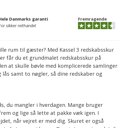
Hele Danmarks garanti
Fremragende
For sikker nethandel
lille rum til gæster? Med Kassel 3 redskabsskur
Her får du et grundmalet redskabsskur på
 uden at skulle bøvle med komplicerede samlinger
g lås samt to nøgler, så dine redskaber og
ds, du mangler i hverdagen. Mange bruger
rem og lige så lette at pakke væk igen. I
det, når vejret er med dig. Skuret er også