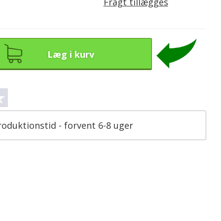
Fragt tillægges
Læg i kurv
roduktionstid - forvent 6-8 uger