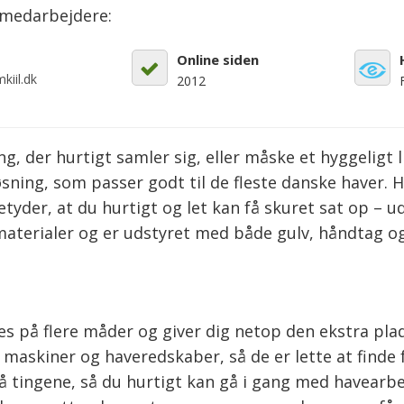
emedarbejdere:
Online siden
kiil.dk
2012
g, der hurtigt samler sig, eller måske et hyggeligt 
sning, som passer godt til de fleste danske haver. 
etyder, at du hurtigt og let kan få skuret sat op –
 materialer og er udstyret med både gulv, håndtag o
s på flere måder og giver dig netop den ekstra pla
maskiner og haveredskaber, så de er lette at finde f
å tingene, så du hurtigt kan gå i gang med havearbej