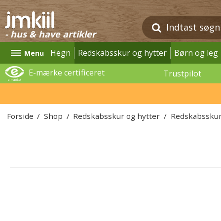
- hus & have artikler
Hegn
Redskabsskur og hytter
Børn og leg
Menu
E-mærke certificeret
Trustpilot
Forside
/
Shop
/
Redskabsskur og hytter
/
Redskabssku