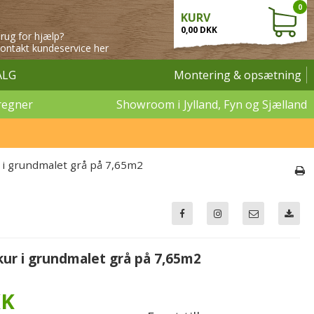
0
KURV
0,00 DKK
rug for hjælp?
ontakt kundeservice her
ALG
Montering & opsætning
regner
Showroom i Jylland, Fyn og Sjælland
 i grundmalet grå på 7,65m2
kur i grundmalet grå på 7,65m2
KK