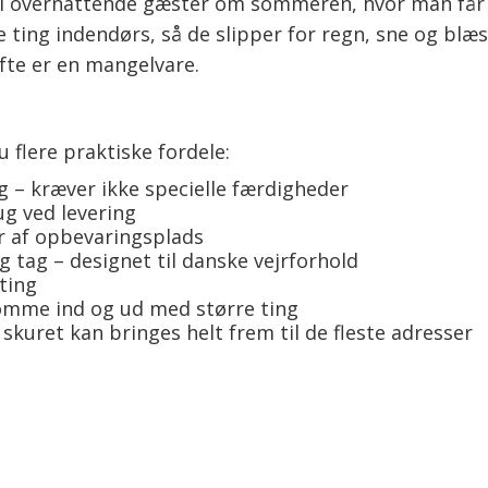
l overnattende gæster om sommeren, hvor man får e
 ting indendørs, så de slipper for regn, sne og blæ
te er en mangelvare.
flere praktiske fordele:
g – kræver ikke specielle færdigheder
ug ved levering
r af opbevaringsplads
tag – designet til danske vejrforhold
ting
komme ind og ud med større ting
skuret kan bringes helt frem til de fleste adresser