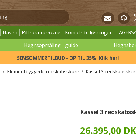
B
K
Haven
Pillebrændeovne
Komplette løsninger
LAGERS
Hegnsopmåling - guide
Hegnsbe
SENSOMMERTILBUD - OP TIL 35%! Klik her!
r
/
Elementbyggede redskabsskure
/
Kassel 3 redskabsskur
Kassel 3 redskabss
26.395,00 D