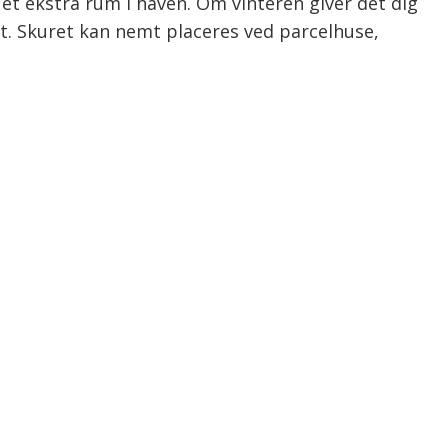
t ekstra rum i haven. Om vinteren giver det dig
st. Skuret kan nemt placeres ved parcelhuse,