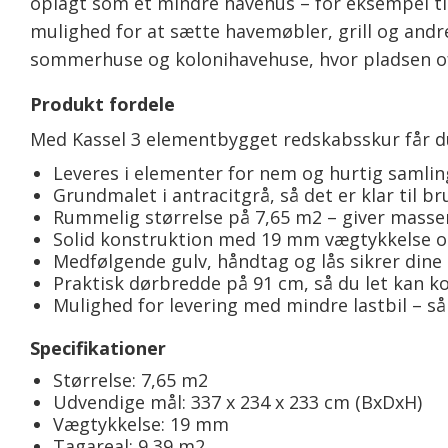
oplagt som et mindre havehus – for eksempel ti
mulighed for at sætte havemøbler, grill og andre
sommerhuse og kolonihavehuse, hvor pladsen of
Produkt fordele
Med Kassel 3 elementbygget redskabsskur får du 
Leveres i elementer for nem og hurtig samlin
Grundmalet i antracitgrå, så det er klar til br
Rummelig størrelse på 7,65 m2 – giver masse
Solid konstruktion med 19 mm vægtykkelse og 
Medfølgende gulv, håndtag og lås sikrer dine 
Praktisk dørbredde på 91 cm, så du let kan 
Mulighed for levering med mindre lastbil – så 
Specifikationer
Størrelse: 7,65 m2
Udvendige mål: 337 x 234 x 233 cm (BxDxH)
Vægtykkelse: 19 mm
Tagareal: 9,39 m2