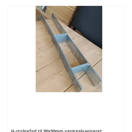
H-stolpefod til 90x90mm varmgalvaniseret