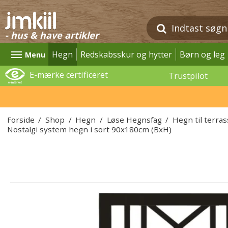
- hus & have artikler
Hegn
Redskabsskur og hytter
Børn og leg
Menu
E-mærke certificeret
Trustpilot
Forside
/
Shop
/
Hegn
/
Løse Hegnsfag
/
Hegn til terra
Nostalgi system hegn i sort 90x180cm (BxH)