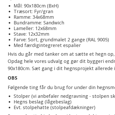
Mål: 90x180cm (BxH)
Træsort: Fyr/gran
Ramme: 34x68mm
Bundramme: Sandwich
Lameller: 12x68mm
Stave: 12x32mm
Farve: Sort, grundmalet 2 gange (RAL 9005)
Med færdigintegreret espalier
Hvis du går med tanker om at sætte et hegn op, v
Opdag hele vores udvalg og gør dit byggeri endnu
90x180cm. Sæt gang i dit hegnsprojekt allerede i
OBS
Følgende ting får du brug for under din hegnsm
Stolper (vi anbefaler nedgravning - stolpen sk
Hegns beslag (lågebeslag)
Evt. stolpehatte (stolpeafdækninger)