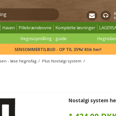
B
K
Haven
Pillebrændeovne
Komplette løsninger
LAGERS
Hegnsopmåling - guide
Hegnsbe
SENSOMMERTILBUD - OP TIL 35%! Klik her!
ssen - løse hegnsfag
/
Plus Nostalgi system
/
Nostalgi system he