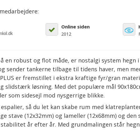
emedarbejdere:
Online siden
kiil.dk
2012
å en robust og flot måde, er nostalgi system hegn i 
g sender tankerne tilbage til tidens haver, men me
PLUS er fremstillet i ekstra kraftige fyr/gran mater
 og slidstærk løsning. Med det populære mål 90x180c
ler som sidesejl mod nysgerrige blikke.
spalier, så du let kan skabe rum med klatreplanter,
ige stave (12x32mm) og lameller (12x68mm) og den
stabilitet år efter år. Med grundmalingen står hegne