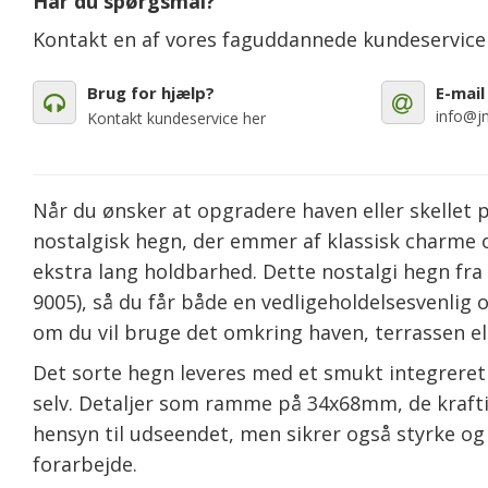
Har du spørgsmål?
Kontakt en af vores faguddannede kundeservic
Brug for hjælp?
E-mail
info@jm
Kontakt kundeservice her
Når du ønsker at opgradere haven eller skellet p
nostalgisk hegn, der emmer af klassisk charme o
ekstra lang holdbarhed. Dette nostalgi hegn fra 
9005), så du får både en vedligeholdelsesvenlig
om du vil bruge det omkring haven, terrassen el
Det sorte hegn leveres med et smukt integreret e
selv. Detaljer som ramme på 34x68mm, de kraft
hensyn til udseendet, men sikrer også styrke og 
forarbejde.