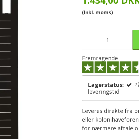
1.434,00 DK
(Inkl. moms)
Fremragende
Lagerstatus:
P
leveringstid
Leveres direkte fra 
eller kolonihaveforen
for nærmere aftale 