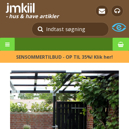
- hus & have artikler
SENSOMMERTILBUD - OP TIL 35%! Klik her!