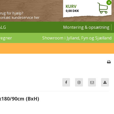
0
KURV
0,00 DKK
rug for hjælp?
ontakt kundeservice her
ALG
Montering & opsætning
regner
Showroom i Jylland, Fyn og Sjælland
0x180/90cm (BxH)