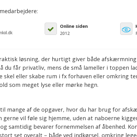
emedarbejdere:
Online siden
kiil.dk
2012
ktisk løsning, der hurtigt giver både afskærmning o
å du får privatliv, mens de små lameller i toppen lad
e skel eller skabe rum i fx forhaven eller omkring te
hold som meget lyse eller mørke hegn.
til mange af de opgaver, hvor du har brug for afsk
gerne vil føle sig hjemme, uden at naboerne kigger 
en og samtidig bevarer fornemmelsen af åbenhed. K
stort set overalt – både ved indkørsel, omkring leg