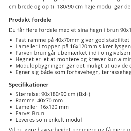
cm brede og op til 180/90 cm høje modul gør det 
Produkt fordele
Du får flere fordele med et sina hegn i brun 90x
Fast ramme på 40x70mm giver god stabilitet 
Lameller i toppen på 16x120mm sikrer lysge
Farven brun går ubemærket ind i omgivelsern
Hegnet er let at montere og kræver kun almi
Modulopbygningen gør det muligt at udvide el
Egner sig både som forhavehegn, terrasseheg
Specifikationer
Størrelse: 90x180/90 cm (BxH)
Ramme: 40x70 mm
Lameller: 16x120 mm
Farve: Brun
Leveres som enkelt modul
Vil du gøre havearbejdet nemmere og få mere pr