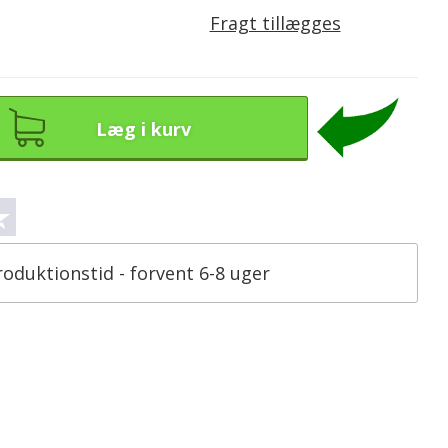
Fragt tillægges
Læg i kurv
roduktionstid - forvent 6-8 uger