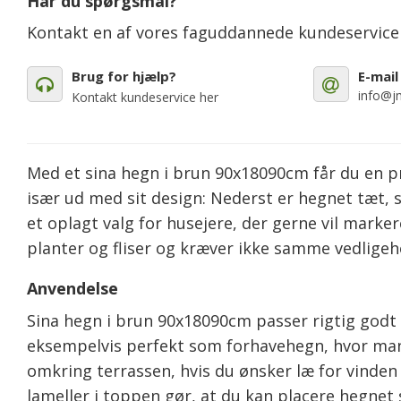
Har du spørgsmål?
Kontakt en af vores faguddannede kundeservic
Brug for hjælp?
E-mail
info@jm
Kontakt kundeservice her
Med et sina hegn i brun 90x18090cm får du en pra
især ud med sit design: Nederst er hegnet tæt, s
et oplagt valg for husejere, der gerne vil marker
planter og fliser og kræver ikke samme vedlige
Anvendelse
Sina hegn i brun 90x18090cm passer rigtig godt 
eksempelvis perfekt som forhavehegn, hvor man 
omkring terrassen, hvis du ønsker læ for vind
lameller i toppen gør, at du kan placere hegnet 