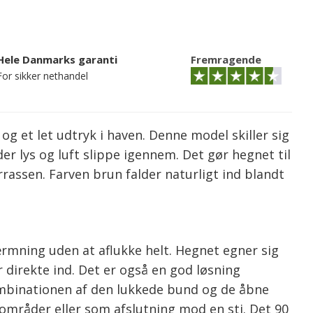
Hele Danmarks garanti
Fremragende
For sikker nethandel
g et let udtryk i haven. Denne model skiller sig
er lys og luft slippe igennem. Det gør hegnet til
rrassen. Farven brun falder naturligt ind blandt
ærmning uden at aflukke helt. Hegnet egner sig
direkte ind. Det er også en god løsning
ombinationen af den lukkede bund og de åbne
eområder eller som afslutning mod en sti. Det 90