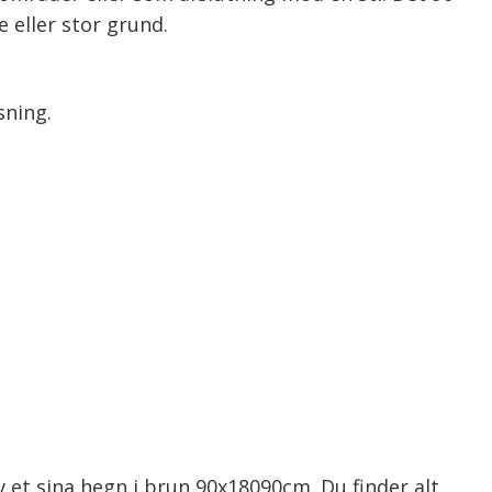
 eller stor grund.
sning.
et sina hegn i brun 90x18090cm. Du finder alt