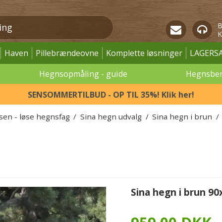
B
K
Haven
Pillebrændeovne
Komplette løsninger
LAGERS
Hegnsopmåling - guide
Hegnsbe
SENSOMMERTILBUD - OP TIL 35%! Klik her!
ssen - løse hegnsfag
/
Sina hegn udvalg
/
Sina hegn i brun
/
Sina hegn i brun 9