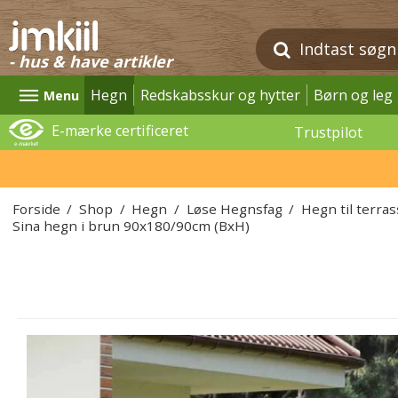
- hus & have artikler
Hegn
Redskabsskur og hytter
Børn og leg
Menu
E-mærke certificeret
Trustpilot
Forside
/
Shop
/
Hegn
/
Løse Hegnsfag
/
Hegn til terra
Sina hegn i brun 90x180/90cm (BxH)