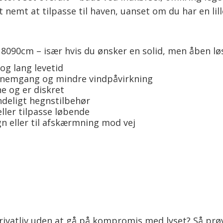
nemt at tilpasse til haven, uanset om du har en lille
18090cm – især hvis du ønsker en solid, men åben lø
og lang levetid
nnemgang og mindre vindpåvirkning
e og er diskret
ndeligt hegnstilbehør
ler tilpasse løbende
n eller til afskærmning mod vej
ivatliv uden at gå på kompromis med lyset? Så prøv 