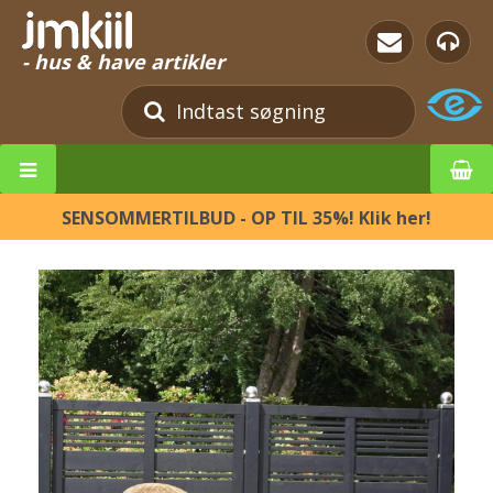
- hus & have artikler
SENSOMMERTILBUD - OP TIL 35%! Klik her!