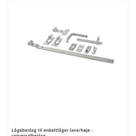
Lågebeslag til enkeltlåger lave/høje -
universalbeslag