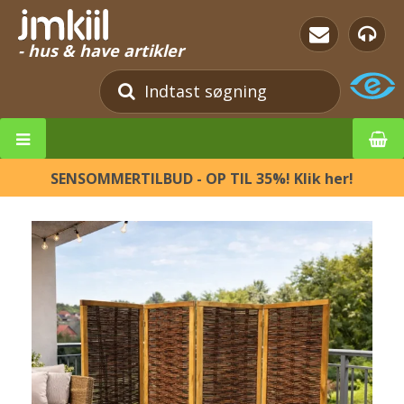
- hus & have artikler
SENSOMMERTILBUD - OP TIL 35%! Klik her!