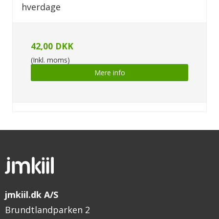
hverdage
42,00 DKK
(Inkl. moms)
Mere info
jmkiil.dk A/S
Brundtlandparken 2