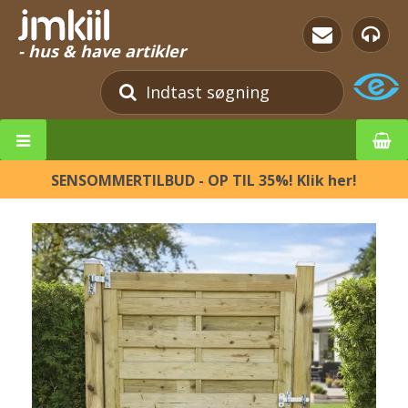
- hus & have artikler
SENSOMMERTILBUD - OP TIL 35%! Klik her!